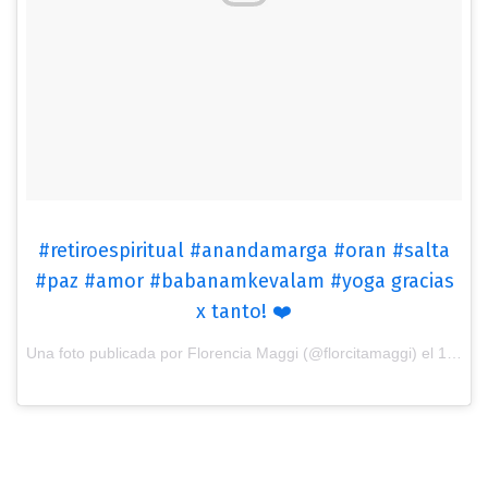
#retiroespiritual #anandamarga #oran #salta
#paz #amor #babanamkevalam #yoga gracias
x tanto! ❤️
Una foto publicada por Florencia Maggi (@florcitamaggi) el
15 de Ago de 2016 a la(s) 12:40 PDT