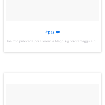
#paz ❤️
Una foto publicada por Florencia Maggi (@florcitamaggi) el
12 de Ago de 2016 a la(s) 8:13 PDT