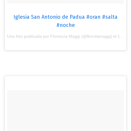
Iglesia San Antonio de Padua #oran #salta
#noche
Una foto publicada por Florencia Maggi (@florcitamaggi) el
15 de Ago de 2016 a la(s) 7:25 PDT