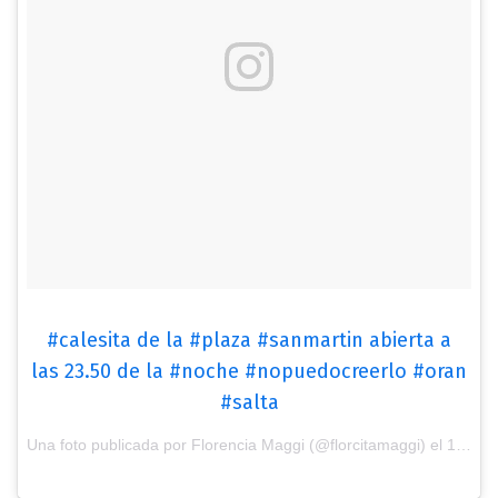
#calesita de la #plaza #sanmartin abierta a
las 23.50 de la #noche #nopuedocreerlo #oran
#salta
Una foto publicada por Florencia Maggi (@florcitamaggi) el
15 de Ago de 2016 a la(s) 7:52 PDT