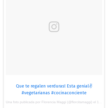
Que te regalen verduras! Esta genial✌
#vegetarianas #cocinaconciente
Una foto publicada por Florencia Maggi (@florcitamaggi) el
16 de Ago de 2016 a la(s) 11:28 PDT