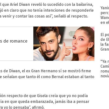
afue
 que Ariel Diwan reveló lo sucedido con la bailarina,
Yani
dejó en claro que no tenía intenciones de responderle
perc
 a venir y contar las cosas así”, señaló al respecto.
Wand
en e
toda
El p
de E
es de romance
la f
Gra
desa
"Ya 
Cami
as de Diwan, el ex Gran Hermano sí se mostró firme
roma
novi
 señalan que tanto él como Bernal estaban al tanto
decl
ión respecto de que Gisela creía que yo no podía
el día en que queda embarazada, jamás iba a pensar
a yo lo pensaba”, afirmó.