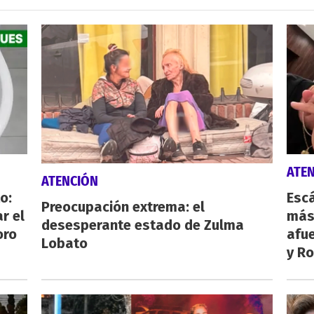
ATE
ATENCIÓN
o:
Escá
Preocupación extrema: el
r el
más
desesperante estado de Zulma
oro
afue
Lobato
y Ro