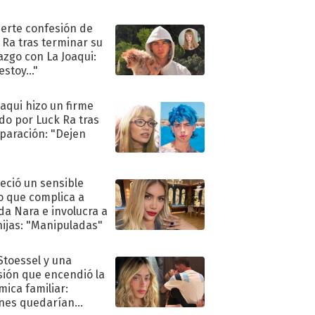
uerte confesión de
 Ra tras terminar su
azgo con La Joaqui:
stoy..."
oaqui hizo un firme
do por Luck Ra tras
eparación: "Dejen
"
eció un sensible
o que complica a
a Nara e involucra a
hijas: "Manipuladas"
 Stoessel y una
sión que encendió la
mica familiar:
nes quedarían