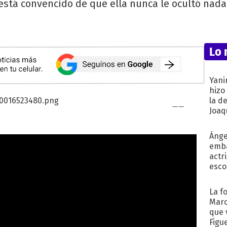
está convencido de que ella nunca le ocultó nada
Lo 
Yani
hizo
la d
Joaqu
Ánge
emba
actr
esco
La f
Marc
que 
Figu