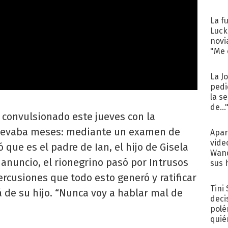
La f
Luck
novi
"Me e
La J
pedi
la s
de...
 convulsionado este jueves con la
llevaba meses: mediante un examen de
Apar
vide
que es el padre de Ian, el hijo de Gisela
Wand
 anuncio, el rionegrino pasó por Intrusos
sus 
ercusiones que todo esto generó y ratificar
Tini
 de su hijo. “Nunca voy a hablar mal de
deci
polé
quié