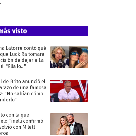
.
más visto
na Latorre contó qué
 que Luck Ra tomara
ecisión de dejar a La
i: "Ella lo..."
l de Brito anunció el
razo de una famosa
iz: "No sabían cómo
nderlo"
oto con la que
elo Tinelli confirmó
volvió con Milett
eroa