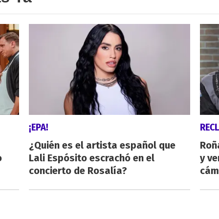
¡EPA!
REC
¿Quién es el artista español que
Roñ
o
Lali Espósito escrachó en el
y ve
concierto de Rosalía?
cám