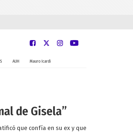
S
AUH
Mauro Icardi
mal de Gisela”
atificó que confía en su ex y que