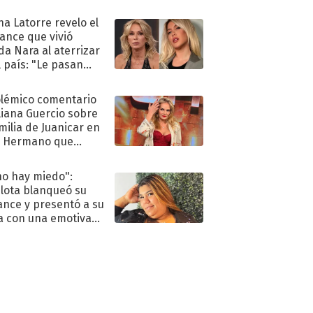
ra de su boda
na Latorre revelo el
ance que vivió
a Nara al aterrizar
l país: "Le pasan
s"
olémico comentario
liana Guercio sobre
amilia de Juanicar en
n Hermano que
tó la furia en redes
no hay miedo":
lota blanqueó su
nce y presentó a su
a con una emotiva
aración de amor