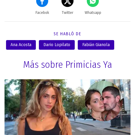
Facebok
Twitter
Whatsapp
SE HABLÓ DE
Ana Acosta
Dario Lopilato
Fabián Gianola
Más sobre Primicias Ya