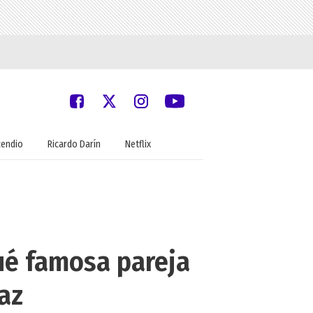
cendio
Ricardo Darín
Netflix
ué famosa pareja
Paz