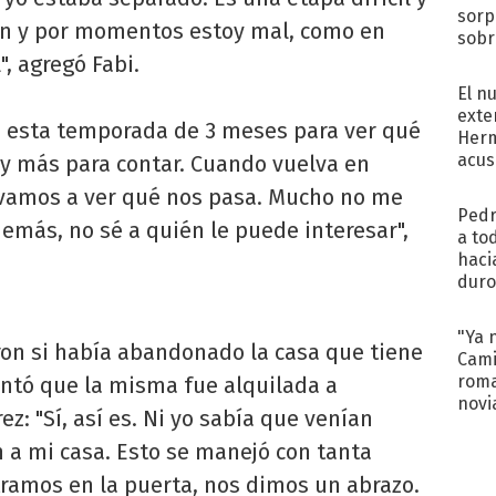
sorp
n y por momentos estoy mal, como en
sobr
regr
", agregó Fabi.
El n
exte
s esta temporada de 3 meses para ver qué
Herm
acus
ay más para contar. Cuando vuelva en
Pinc
y vamos a ver qué nos pasa. Mucho no me
"Tra
Pedr
emás, no sé a quién le puede interesar",
a to
haci
duro
aco
tera
"Ya 
ron si había abandonado la casa que tiene
Cami
roma
ontó que la misma fue alquilada a
novi
ez: "Sí, así es. Ni yo sabía que venían
decl
n a mi casa. Esto se manejó con tanta
ramos en la puerta, nos dimos un abrazo.