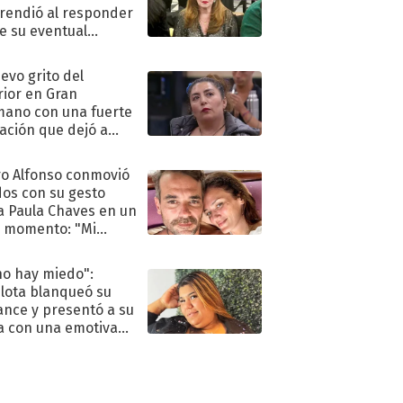
rendió al responder
e su eventual
eso al reality
uevo grito del
rior en Gran
ano con una fuerte
ación que dejó a
oya en shock:
idora"
o Alfonso conmovió
dos con su gesto
a Paula Chaves en un
 momento: "Mi
mpañante
péutico"
no hay miedo":
lota blanqueó su
nce y presentó a su
a con una emotiva
aración de amor