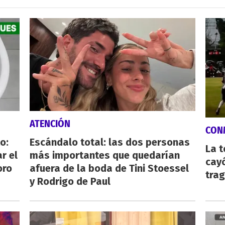
ATENCIÓN
CON
o:
Escándalo total: las dos personas
La 
r el
más importantes que quedarían
cayó
oro
afuera de la boda de Tini Stoessel
tra
y Rodrigo de Paul