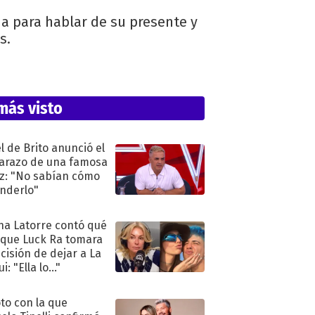
a para hablar de su presente y
s.
más visto
l de Brito anunció el
razo de una famosa
iz: "No sabían cómo
nderlo"
na Latorre contó qué
 que Luck Ra tomara
ecisión de dejar a La
i: "Ella lo..."
oto con la que