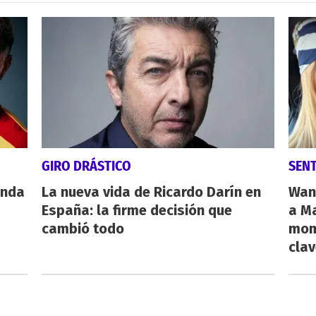
GIRO DRÁSTICO
SEN
anda
La nueva vida de Ricardo Darín en
Wan
España: la firme decisión que
a Ma
cambió todo
mome
cla