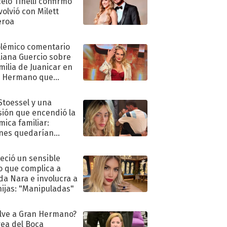
elo Tinelli confirmó
volvió con Milett
eroa
olémico comentario
liana Guercio sobre
amilia de Juanicar en
n Hermano que
tó la furia en redes
 Stoessel y una
sión que encendió la
mica familiar:
nes quedarían
ra de su boda
eció un sensible
o que complica a
a Nara e involucra a
hijas: "Manipuladas"
lve a Gran Hermano?
ea del Boca