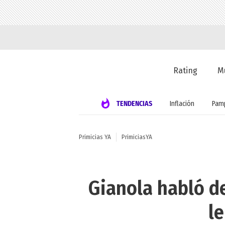
Rating
M
TENDENCIAS
Inflación
Pamp
Primicias YA
PrimiciasYA
Gianola habló d
le