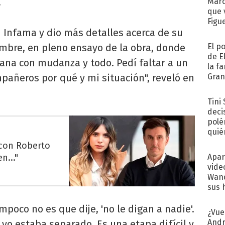
.
Marc
que 
Figu
on Infama y dio más detalles acerca de su
iembre, en pleno ensayo de la obra, donde
El p
de E
ana con mudanza y todo. Pedí faltar a un
la f
pañeros por qué y mi situación", reveló en
Gra
desa
Tini
deci
polé
quié
afue
 con Roberto
n..."
Apar
vide
Wand
sus 
mpoco no es que dije, 'no le digan a nadie'.
¿Vue
Andr
yo estaba separado. Es una etapa difícil y