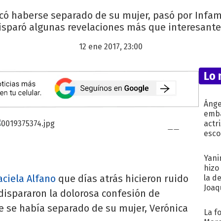
icó haberse separado de su mujer, pasó por Infam
isparó algunas revelaciones más que interesante
12 ene 2017, 23:00
Lo 
Ánge
emba
actr
esco
Yani
hizo
aciela Alfano
que días atrás hicieron ruido
la d
Joaqu
dispararon la dolorosa confesión de
ue se había separado de su mujer, Verónica
La f