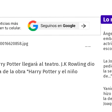
Lo 
Ánge
emba
actr
esco
La J
y Potter llegará al teatro. J.K Rowling dio
pedi
 de la obra "Harry Potter y el niño
la s
de...
Yani
hizo
la d
Joaqu