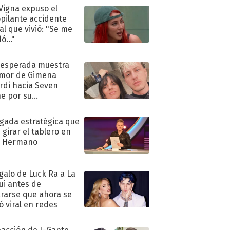
 Vigna expuso el
pilante accidente
al que vivió: "Se me
ó..."
nesperada muestra
mor de Gimena
rdi hacia Seven
e por su
pleaños
ugada estratégica que
 girar el tablero en
n Hermano
egalo de Luck Ra a La
ui antes de
rarse que ahora se
ió viral en redes