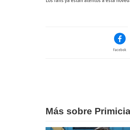
Los fans ya están atentos a esta noved
Facebok
Más sobre Primici