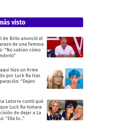
más visto
l de Brito anunció el
razo de una famosa
iz: "No sabían cómo
nderlo"
oaqui hizo un firme
do por Luck Ra tras
eparación: "Dejen
"
na Latorre contó qué
 que Luck Ra tomara
ecisión de dejar a La
i: "Ella lo..."