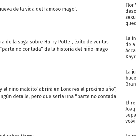
Flor
nueva de la vida del famoso mago".
deso
sexu
qued
La i
tora de la saga sobre Harry Potter, éxito de ventas
de a
"parte no contada" de la historia del niño-mago
Acca
Kayn
cum
La j
hace
Gra
 el niño maldito’ abrirá en Londres el próximo año",
ningún detalle, pero que sería una "parte no contada
El r
Joaq
sepa
volv