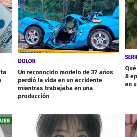
SERI
DOLOR
Qué 
sta
Un reconocido modelo de 37 años
8 ep
o
perdió la vida en un accidente
en u
mientras trabajaba en una
producción