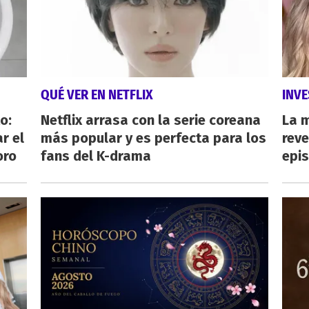
QUÉ VER EN NETFLIX
INVE
o:
Netflix arrasa con la serie coreana
La 
r el
más popular y es perfecta para los
reve
oro
fans del K-drama
epi