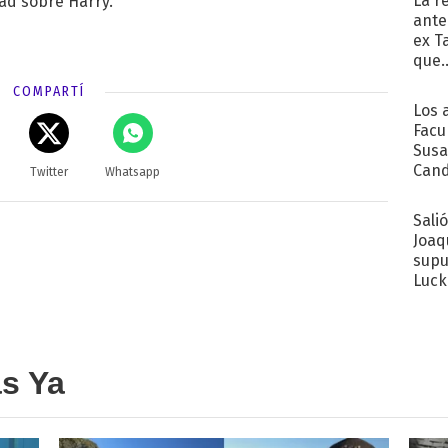
La r
ad sobre Harry.
ante
ex T
que..
COMPARTÍ
Los 
Facu
Susa
Cand
Twitter
Whatsapp
de s
sent
Sali
Joaq
supu
Luck
as Ya