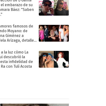
eacción de L-Gante
 el embarazo de su
amara Báez: "Saben
."
amores famosos de
ndo Moyano: de
na Giménez a
ela Arizaga, detalles
u pasado
imental
ó a la luz cómo La
ui descubrió la
esta infidelidad de
 Ra con Tuli Acosta