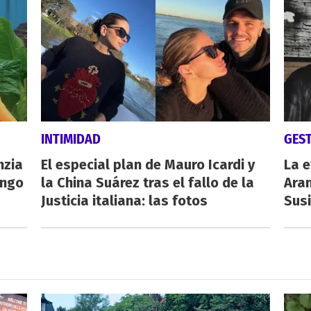
INTIMIDAD
GES
nzia
El especial plan de Mauro Icardi y
La e
engo
la China Suárez tras el fallo de la
Aran
Justicia italiana: las fotos
Susi