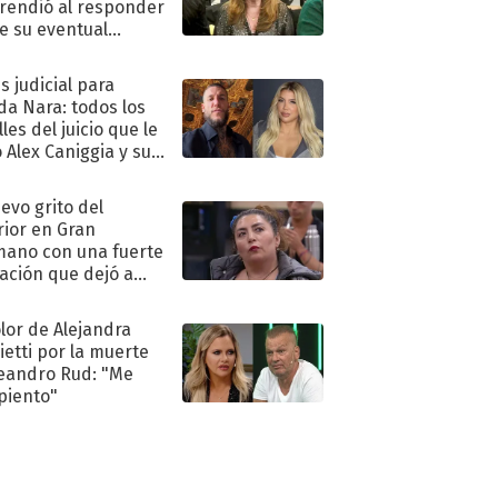
rendió al responder
e su eventual
eso al reality
s judicial para
a Nara: todos los
les del juicio que le
 Alex Caniggia y sus
imos pasos
uevo grito del
rior en Gran
ano con una fuerte
ación que dejó a
oya en shock:
idora"
olor de Alejandra
ietti por la muerte
eandro Rud: "Me
piento"