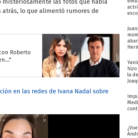
ó misteriosamente las fotos que había
emba
actr
 atrás, lo que alimentó rumores de
esco
Juani
mome
aba
Her
 con Roberto
recib
n..."
Yani
hizo
la d
Joaqu
cción en las redes de Ivana Nadal sobre
Impu
Medi
cont
¿Vue
Andr