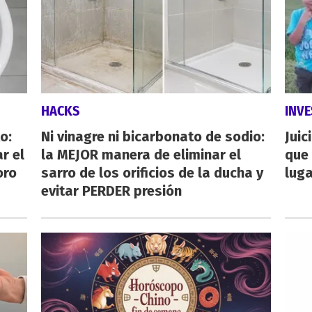
HACKS
INVE
o:
Ni vinagre ni bicarbonato de sodio:
Juic
r el
la MEJOR manera de eliminar el
que 
oro
sarro de los orificios de la ducha y
luga
evitar PERDER presión