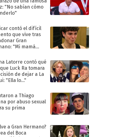
razo de una famosa
iz: "No sabían cómo
nderlo"
car contó el difícil
nto que vive tras
ndonar Gran
mano: "Mi mamá
ió..."
na Latorre contó qué
 que Luck Ra tomara
ecisión de dejar a La
i: "Ella lo..."
taron a Thiago
na por abuso sexual
ra su prima
lve a Gran Hermano?
ea del Boca