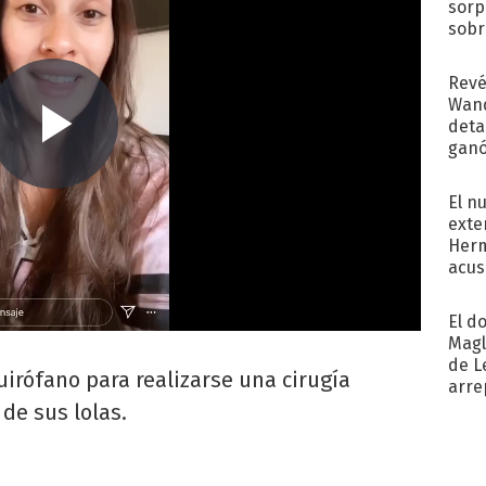
sorp
sobr
regr
Revé
Wand
detal
ganó
próx
El n
exte
Herm
acus
Pinc
"Tra
El d
Magl
de L
uirófano para realizarse una cirugía
arre
de sus lolas.