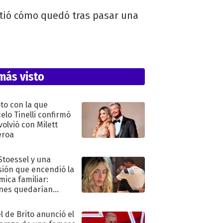
rtió cómo quedó tras pasar una
más visto
oto con la que
elo Tinelli confirmó
volvió con Milett
eroa
 Stoessel y una
sión que encendió la
mica familiar:
nes quedarían
ra de su boda
l de Brito anunció el