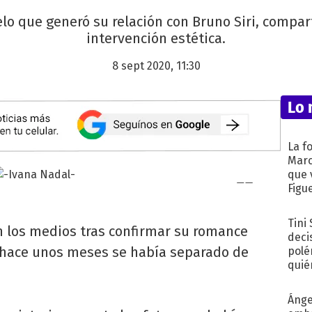
lo que generó su relación con Bruno Siri, compa
intervención estética.
8 sept 2020, 11:30
Lo 
La f
Marc
que 
Figu
Tini
 los medios tras confirmar su romance
deci
 hace unos meses se había separado de
polé
quié
afue
Ánge