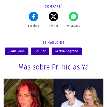
COMPARTÍ
Facebok
Twitter
Whatsapp
SE HABLÓ DE
Juana Viale
Celular
Mirtha Legrand
Más sobre Primicias Ya