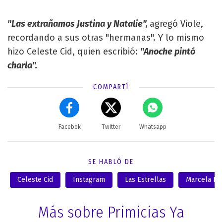
"Las extrañamos Justina y Natalie",
agregó Viole,
recordando a sus otras "hermanas". Y lo mismo
hizo Celeste Cid, quien escribió:
"Anoche pintó
charla".
COMPARTÍ
Facebok
Twitter
Whatsapp
SE HABLÓ DE
Celeste Cid
Instagram
Las Estrellas
Marcela Kl
Más sobre Primicias Ya