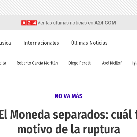
Ver las ultimas noticias en
A24.COM
úsica
Internacionales
Últimas Noticias
ita
Roberto García Moritán
Diego Peretti
Axel Kicillof
Ig
NO VA MÁS
El Moneda separados: cuál f
motivo de la ruptura