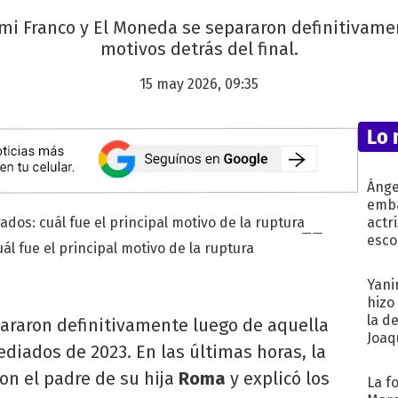
mi Franco y El Moneda se separaron definitivamen
motivos detrás del final.
15 may 2026, 09:35
Lo 
Ánge
emba
actr
esco
l fue el principal motivo de la ruptura
Yani
hizo
la d
araron definitivamente luego de aquella
Joaqu
ediados de 2023. En las últimas horas, la
con el padre de su hija
Roma
y explicó los
La f