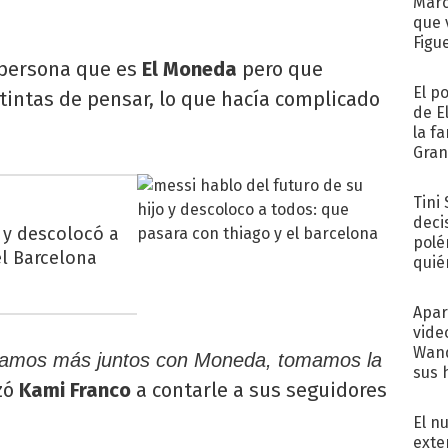
Marc
que 
Figu
 persona que es
El Moneda
pero que
El p
intas de pensar, lo que hacía complicado
de E
la f
Gra
desa
Tini
deci
o y descolocó a
polé
el Barcelona
quié
afue
Apar
vide
Wand
stamos más juntos con Moneda, tomamos la
sus 
zó
Kami Franco
a contarle a sus seguidores
El n
exte