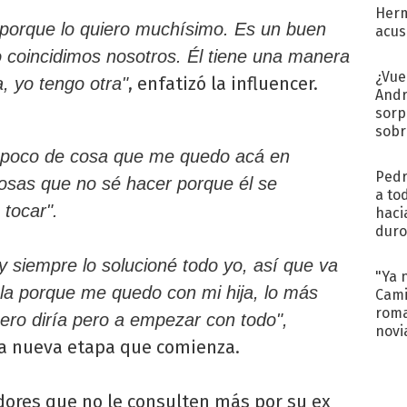
Herm
porque lo quiero muchísimo. Es un buen
acus
Pinc
 coincidimos nosotros. Él tiene una manera
"Tra
¿Vue
, enfatizó la influencer.
, yo tengo otra"
Andr
sorp
sobr
regr
 poco de cosa que me quedo acá en
Pedr
cosas que no sé hacer porque él se
a to
tocar".
haci
duro
aco
 siempre lo solucioné todo yo, así que va
tera
"Ya 
la porque me quedo con mi hija, lo más
Cami
roma
ero diría pero a empezar con todo",
novi
a nueva etapa que comienza.
decl
uidores que no le consulten más por su ex