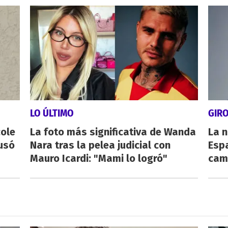
LO ÚLTIMO
GIR
cole
La foto más significativa de Wanda
La n
usó
Nara tras la pelea judicial con
Espa
Mauro Icardi: "Mami lo logró"
cam