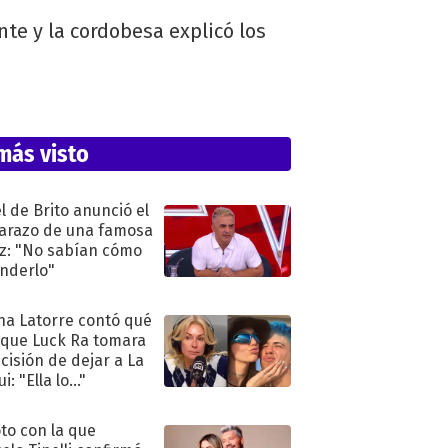
te y la cordobesa explicó los
más visto
l de Brito anunció el
razo de una famosa
iz: "No sabían cómo
nderlo"
na Latorre contó qué
 que Luck Ra tomara
ecisión de dejar a La
i: "Ella lo..."
oto con la que