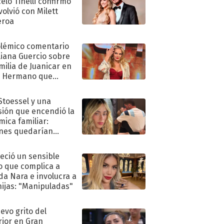
elo Tinelli confirmó
volvió con Milett
eroa
olémico comentario
liana Guercio sobre
amilia de Juanicar en
n Hermano que
tó la furia en redes
 Stoessel y una
sión que encendió la
mica familiar:
nes quedarían
ra de su boda
eció un sensible
o que complica a
a Nara e involucra a
hijas: "Manipuladas"
uevo grito del
rior en Gran