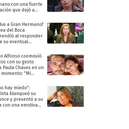
ano con una fuerte
ación que dejó a
oya en shock:
idora"
lve a Gran Hermano?
ea del Boca
rendió al responder
e su eventual
eso al reality
o Alfonso conmovió
dos con su gesto
a Paula Chaves en un
 momento: "Mi
mpañante
péutico"
no hay miedo":
lota blanqueó su
nce y presentó a su
a con una emotiva
aración de amor