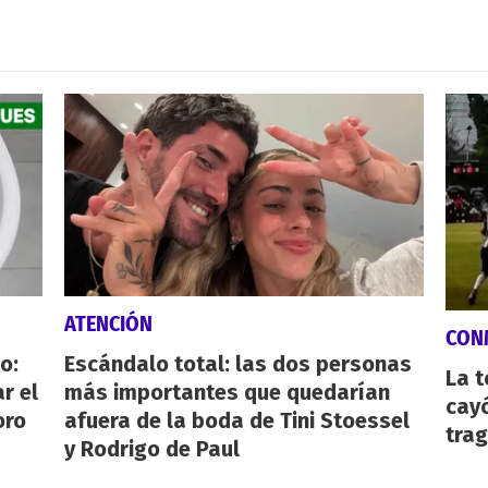
ATENCIÓN
CON
o:
Escándalo total: las dos personas
La 
r el
más importantes que quedarían
cayó
oro
afuera de la boda de Tini Stoessel
tra
y Rodrigo de Paul