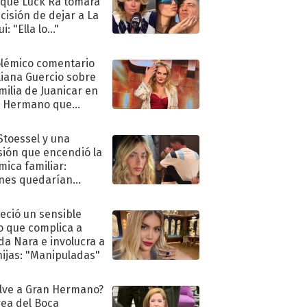
 que Luck Ra tomara
ecisión de dejar a La
i: "Ella lo..."
olémico comentario
liana Guercio sobre
amilia de Juanicar en
n Hermano que
tó la furia en redes
 Stoessel y una
sión que encendió la
mica familiar:
nes quedarían
ra de su boda
eció un sensible
o que complica a
a Nara e involucra a
hijas: "Manipuladas"
lve a Gran Hermano?
ea del Boca