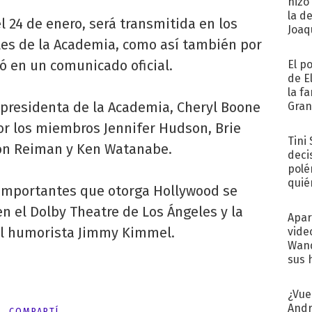
hizo
la d
l 24 de enero, será transmitida en los
Joaqu
ales de la Academia, como así también por
có en un comunicado oficial.
El p
de E
la f
a presidenta de la Academia, Cheryl Boone
Gra
desa
or los miembros Jennifer Hudson, Brie
Tini
on Reiman y Ken Watanabe.
deci
polé
quié
 importantes que otorga Hollywood se
afue
 en el Dolby Theatre de Los Ángeles y la
Apar
el humorista Jimmy Kimmel.
vide
Wand
sus 
¿Vue
Andr
COMPARTÍ