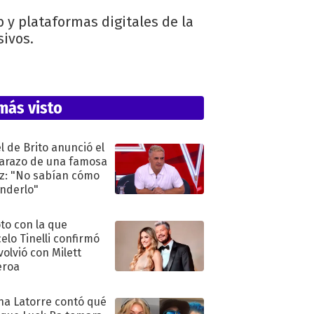
b y plataformas digitales de la
sivos.
más visto
l de Brito anunció el
razo de una famosa
iz: "No sabían cómo
nderlo"
oto con la que
elo Tinelli confirmó
volvió con Milett
eroa
na Latorre contó qué