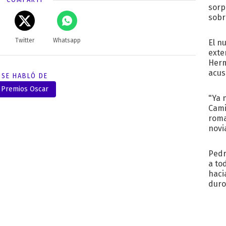
sorp
sobr
regr
Twitter
Whatsapp
El n
exte
Herm
acus
SE HABLÓ DE
Pinc
Premios Oscar
"Tra
"Ya 
Cami
roma
novi
decl
Pedr
a to
haci
duro
aco
tera