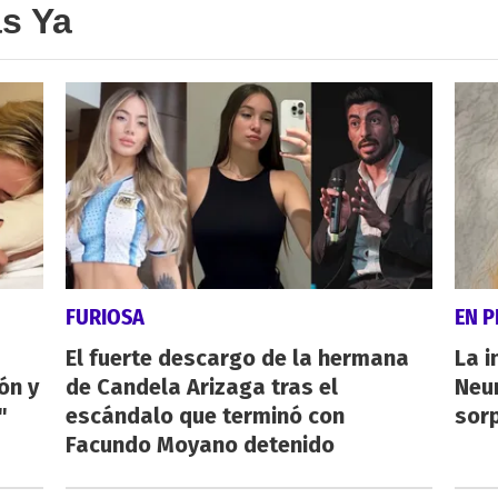
as Ya
FURIOSA
EN 
El fuerte descargo de la hermana
La i
ón y
de Candela Arizaga tras el
Neu
"
escándalo que terminó con
sorp
Facundo Moyano detenido