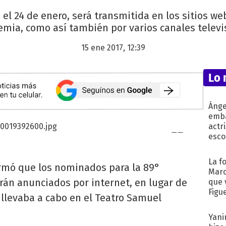
 el 24 de enero, será transmitida en los sitios we
mia, como así también por varios canales televi
15 ene 2017, 12:39
Lo 
Ánge
emba
actr
esco
La f
rmó que los nominados para la 89°
Marc
rán anunciados por internet, en lugar de
que 
Figu
 llevaba a cabo en el Teatro Samuel
Yani