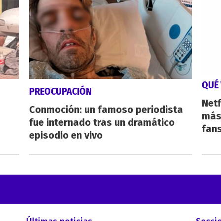
QUÉ 
PREOCUPACIÓN
Netf
Conmoción: un famoso periodista
más 
fue internado tras un dramático
fan
episodio en vivo