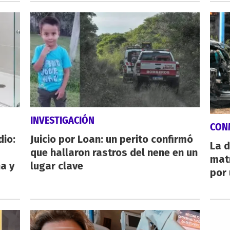
INVESTIGACIÓN
CON
dio:
Juicio por Loan: un perito confirmó
La d
que hallaron rastros del nene en un
mat
ha y
lugar clave
por 