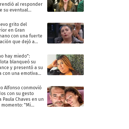
rendió al responder
e su eventual
eso al reality
uevo grito del
rior en Gran
ano con una fuerte
ación que dejó a
oya en shock:
idora"
no hay miedo":
lota blanqueó su
nce y presentó a su
a con una emotiva
aración de amor
o Alfonso conmovió
dos con su gesto
a Paula Chaves en un
 momento: "Mi
mpañante
péutico"