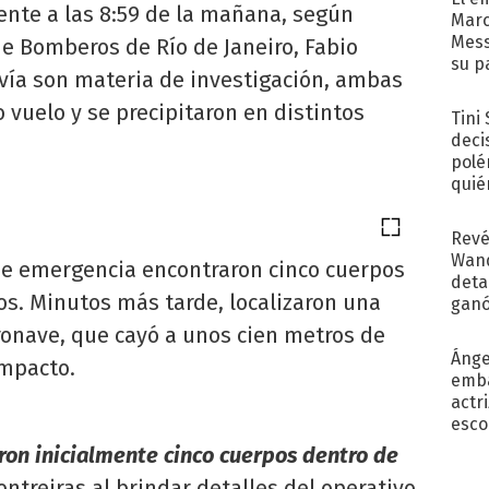
ente a las 8:59 de la mañana, según
Marc
Mess
de Bomberos de Río de Janeiro, Fabio
su p
avía son materia de investigación, ambas
con..
 vuelo y se precipitaron en distintos
Tini
deci
polé
quié
afue
Revé
Wand
s de emergencia encontraron cinco cuerpos
detal
os. Minutos más tarde, localizaron una
ganó
próx
ronave, que cayó a unos cien metros de
Ánge
impacto.
emba
actr
esco
aron inicialmente cinco cuerpos dentro de
ontreiras al brindar detalles del operativo