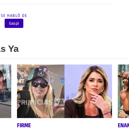
SE HABLÓ DE
Gaspi
as Ya
FIRME
ENA