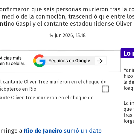
onfirmaron que seis personas murieron tras la co
 medio de la conmoción, trascendió que entre los
ntino Gaspi y el cantante estadounidense Oliver 
14 jun 2026, 15:18
Lo 
Yani
hizo
la d
Joaqu
tante Oliver Tree murieron en el choque de
La i
que 
tras
Jorg
domingo a
Río de Janeiro
sumó un dato