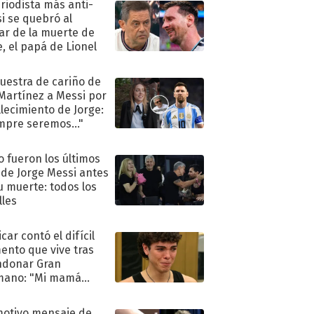
eriodista más anti-
i se quebró al
ar de la muerte de
e, el papá de Lionel
uestra de cariño de
 Martínez a Messi por
allecimiento de Jorge:
mpre seremos..."
 fueron los últimos
 de Jorge Messi antes
u muerte: todos los
lles
car contó el difícil
nto que vive tras
ndonar Gran
mano: "Mi mamá
ió..."
motivo mensaje de