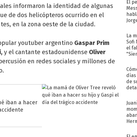
El p
cales informaron la identidad de algunas
Mess
que de dos helicópteros ocurrido en el
habl
Jorg
tes, en la zona oeste de la ciudad.
La m
Sofi
 popular youtuber argentino
Gaspar Prim
el f
,
y el cantante estadounidense
Oliver
"Sie
percusión en redes sociales y millones de
Cómo
o.
días
de s
deta
ué iban a hacer
Juani
mome
 accidente
aba
Her
recib
El e