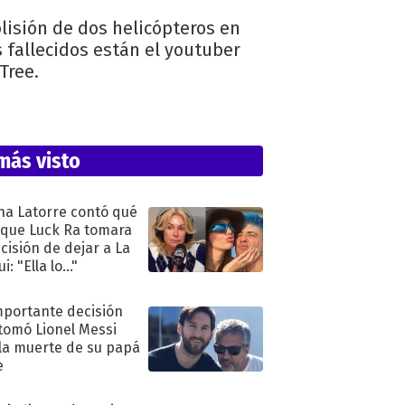
lisión de dos helicópteros en
 fallecidos están el youtuber
Tree.
más visto
na Latorre contó qué
 que Luck Ra tomara
ecisión de dejar a La
i: "Ella lo..."
mportante decisión
tomó Lionel Messi
 la muerte de su papá
e