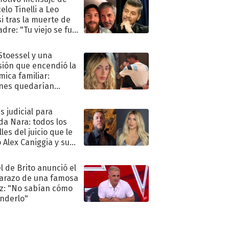
elo Tinelli a Leo
i tras la muerte de
adre: "Tu viejo se fue
."
 Stoessel y una
sión que encendió la
mica familiar:
nes quedarían
ra de su boda
s judicial para
a Nara: todos los
les del juicio que le
 Alex Caniggia y sus
imos pasos
l de Brito anunció el
razo de una famosa
iz: "No sabían cómo
nderlo"