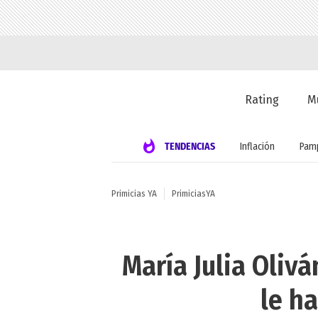
Rating
M
TENDENCIAS
Inflación
Pamp
Primicias YA
PrimiciasYA
María Julia Oliv
le h