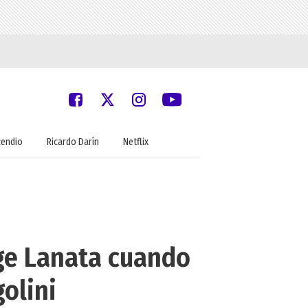
cendio
Ricardo Darín
Netflix
rge Lanata cuando
olini