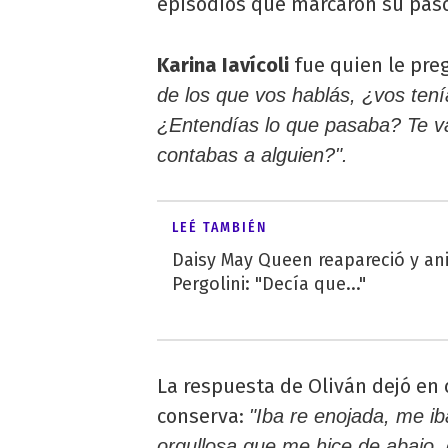
episodios que marcaron su paso
Karina Iavícoli
fue quien le pre
de los que vos hablás, ¿vos ten
¿Entendías lo que pasaba? Te v
contabas a alguien?".
LEÉ TAMBIÉN
Daisy May Queen reapareció y ani
Pergolini: "Decía que..."
La respuesta de Oliván dejó en 
conserva:
"Iba re enojada, me i
orgullosa que me hice de abajo, 