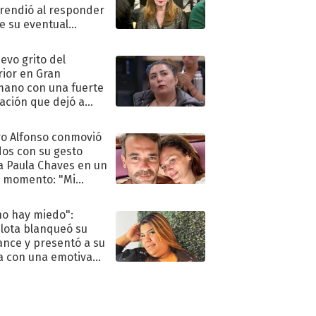
rendió al responder
e su eventual
eso al reality
uevo grito del
rior en Gran
ano con una fuerte
ación que dejó a
oya en shock:
idora"
o Alfonso conmovió
dos con su gesto
a Paula Chaves en un
 momento: "Mi
mpañante
péutico"
no hay miedo":
lota blanqueó su
nce y presentó a su
a con una emotiva
aración de amor