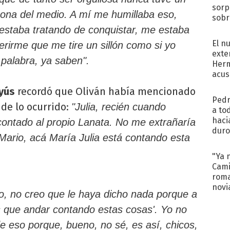
sorp
sona del medio. A mí me humillaba eso,
sobr
regr
staba tratando de conquistar, me estaba
El n
erirme que me tire un sillón como si yo
exte
a palabra, ya saben".
Herm
acus
Pinc
ayús
recordó que Oliván había mencionado
"Tra
Pedr
de lo ocurrido:
"Julia, recién cuando
a to
haci
contado al propio Lanata. No me extrañaría
duro
Mario, acá María Julia está contando esta
aco
tera
"Ya 
Cami
roma
novi
o, no creo que le haya dicho nada porque a
decl
s que andar contando estas cosas'. Yo no
e eso porque, bueno, no sé, es así, chicos,