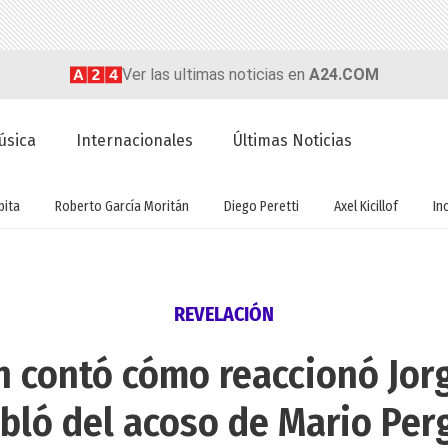
Ver las ultimas noticias en
A24.COM
úsica
Internacionales
Últimas Noticias
ita
Roberto García Moritán
Diego Peretti
Axel Kicillof
In
REVELACIÓN
án contó cómo reaccionó Jo
abló del acoso de Mario Perg