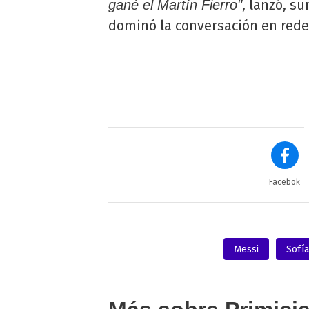
, lanzó, s
gané el Martín Fierro"
dominó la conversación en rede
Facebok
Messi
Sofía