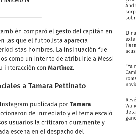
el Barcelona
Andr
sorp
sobr
regr
también comparó el gesto del capitán en
El n
exte
n las que el futbolista aparecía
Herm
riodistas hombres. La insinuación fue
acus
Pinc
os como un intento de atribuirle a Messi
"Tra
"Ya 
u interacción con
Martínez
.
Cami
roma
ociales a Tamara Pettinato
novi
decl
Revé
e Instagram publicada por
Tamara
Wand
detal
eaccionaron de inmediato y el tema escaló
ganó
os usuarios la criticaron duramente y
próx
dada escena en el despacho del