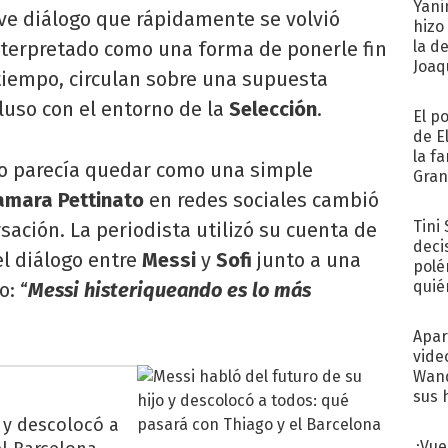
Yani
ve diálogo que rápidamente se volvió
hizo
interpretado como una forma de ponerle fin
la d
Joaqu
tiempo, circulan sobre una supuesta
uso con el entorno de la
Selección
.
El p
de E
la f
io parecía quedar como una simple
Gra
desa
amara Pettinato
en redes sociales cambió
Tini
sación. La periodista utilizó su cuenta de
deci
l diálogo entre
Messi
y
Sofi
junto a una
polé
quié
o: “
Messi histeriqueando es lo más
afue
Apar
vide
Wand
sus 
o y descolocó a
¿Vue