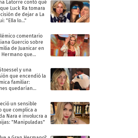
na Latorre contó qué
 que Luck Ra tomara
ecisión de dejar a La
i: "Ella lo..."
olémico comentario
liana Guercio sobre
amilia de Juanicar en
n Hermano que
tó la furia en redes
 Stoessel y una
sión que encendió la
mica familiar:
nes quedarían
ra de su boda
eció un sensible
o que complica a
a Nara e involucra a
hijas: "Manipuladas"
lve a Gran Hermano?