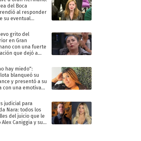
ea del Boca
rendió al responder
e su eventual
eso al reality
uevo grito del
rior en Gran
ano con una fuerte
ación que dejó a
oya en shock:
idora"
no hay miedo":
lota blanqueó su
nce y presentó a su
a con una emotiva
aración de amor
s judicial para
a Nara: todos los
les del juicio que le
 Alex Caniggia y sus
imos pasos