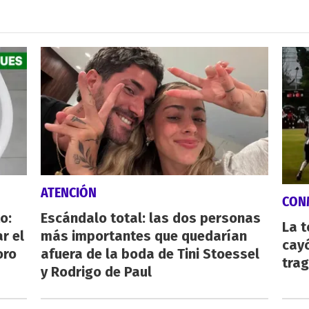
ATENCIÓN
CON
o:
Escándalo total: las dos personas
La 
r el
más importantes que quedarían
cayó
oro
afuera de la boda de Tini Stoessel
tra
y Rodrigo de Paul