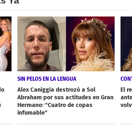
as Ya
SIN PELOS EN LA LENGUA
CON
do
Alex Caniggia destrozó a Sol
El r
Abraham por sus actitudes en Gran
ant
u
Hermano: "Cuatro de copas
volv
infumable"