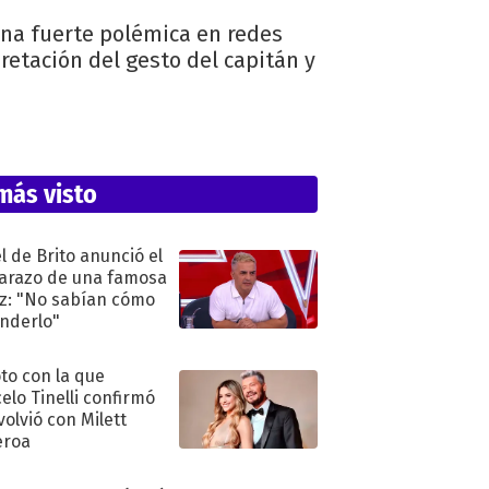
una fuerte polémica en redes
pretación del gesto del capitán y
más visto
l de Brito anunció el
razo de una famosa
iz: "No sabían cómo
nderlo"
oto con la que
elo Tinelli confirmó
volvió con Milett
eroa