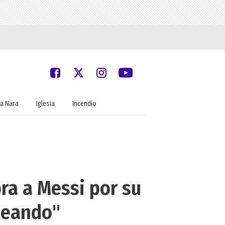
a Nara
Iglesia
Incendio
ra a Messi por su
queando"