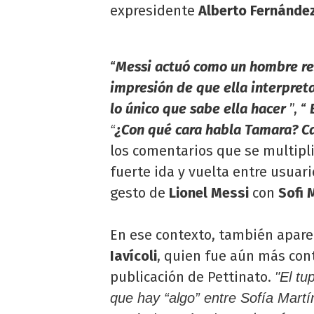
expresidente
Alberto Fernánde
“
Messi actuó como un hombre re
impresión de que ella interpret
lo único que sabe ella hacer
”, “
E
¿Con qué cara habla Tamara? C
“
los comentarios que se multipli
fuerte ida y vuelta entre usuar
gesto de
Lionel Messi
con
Sofi 
En ese contexto, también aparec
Iavícoli
, quien fue aún más con
publicación de Pettinato.
"El tu
que hay “algo” entre Sofía Martí