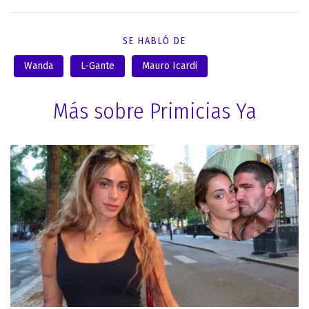
SE HABLÓ DE
Wanda
L-Gante
Mauro Icardi
Más sobre Primicias Ya