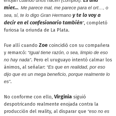
Es una
enojan cuando unos hacen (complot).
mier…
. Me parece mal, me parece para el ort…, o
y te lo voy a
sea, sí, te lo digo Gran Hermano
decir en el confesionario también
, completó
”
furiosa la oriunda de La Plata.
Zoe
Fue allí cuando
coincidió con su compañera
y remarcó:
“Igual tiene razón, o sea, limpio de eso
. Pero el uruguayo intentó calmar los
no hay nada”
ánimos, al señalar:
“Es que en realidad, por eso
dijo que es un mega beneficio, porque realmente lo
.
es”
Virginia
No conforme con ello,
siguió
despotricando realmente enojada contra la
producción del reality, al disparar que
“eso no es