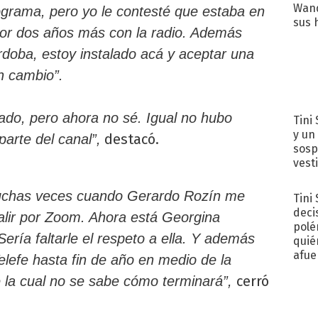
Wand
ograma, pero yo le contesté que estaba en
sus 
por dos años más con la radio. Además
doba, estoy instalado acá y aceptar una
an cambio”.
do, pero ahora no sé. Igual no hubo
Tini 
y un
destacó.
arte del canal”,
sosp
vest
 muchas veces cuando Gerardo Rozín me
Tini
deci
 salir por Zoom. Ahora está Georgina
polé
ería faltarle el respeto a ella. Y además
quié
afue
elefe hasta fin de año en medio de la
cerró
e la cual no se sabe cómo terminará”,