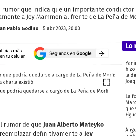
n rumor que indica que un importante conductor s
amente a Jey Mammon al frente de La Peña de Mo
uan Pablo Godino
| 5 abr 2023, 20:00
Lo 
Yani
hizo
la d
Joaqu
que podría quedarse a cargo de La Peña de Morfi:
La f
Marc
que 
Figu
 el rumor de que
Juan Alberto Mateyko
Ánge
a reemplazar definitivamente a
Jey
emba