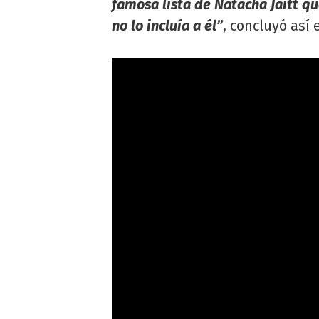
famosa lista de Natacha Jaitt qu
no lo incluía a él”
, concluyó así 