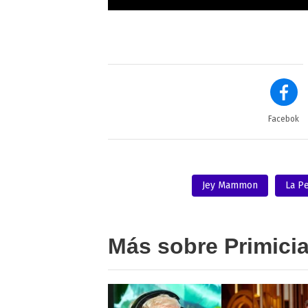
Facebok
Jey Mammon
La P
Más sobre Primici