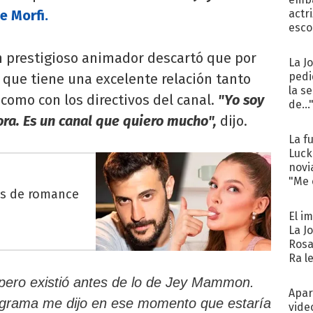
e Morfi.
actr
esco
n prestigioso animador descartó que por
La J
pedi
 que tiene una excelente relación tanto
la s
como con los directivos del canal.
"Yo soy
de...
ora. Es un canal que quiero mucho",
dijo.
La f
Luck
novi
"Me e
es de romance
El i
La J
Rosa
Ra l
, pero existió antes de lo de Jey Mammon.
Apar
ograma me dijo en ese momento que estaría
vide