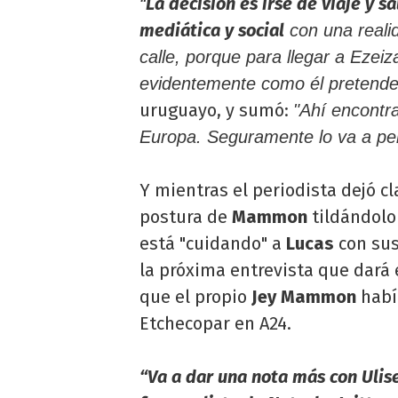
La decisión es irse de viaje y s
“
mediática y social
con una realid
calle, porque para llegar a Ezeiza
evidentemente como él pretende 
uruguayo, y sumó:
"Ahí encontra
Europa. Seguramente lo va a per
Y mientras el periodista dejó cl
postura de
Mammon
tildándolo 
está "cuidando" a
Lucas
con sus
la próxima entrevista que dará
que el propio
Jey Mammon
habí
Etchecopar en A24.
“Va a dar una nota más con Ulise