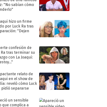
iz: "No sabían cómo
nderlo"
oaqui hizo un firme
do por Luck Ra tras
eparación: "Dejen
"
uerte confesión de
 Ra tras terminar su
azgo con La Joaqui:
stoy..."
mpactante relato de
oaqui en el show de
lía: reveló cómo Luck
e pidió separarse
eció un sensible
o que complica a