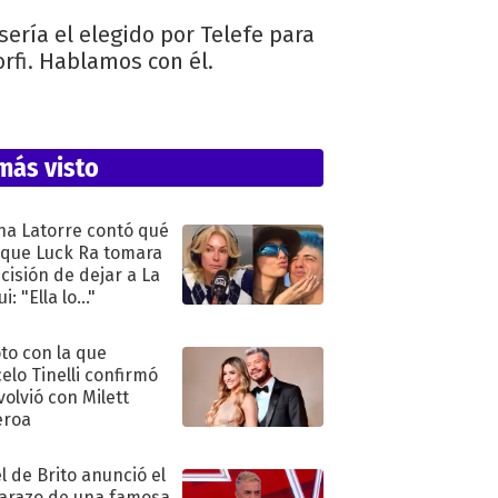
ería el elegido por Telefe para
rfi. Hablamos con él.
más visto
na Latorre contó qué
 que Luck Ra tomara
ecisión de dejar a La
i: "Ella lo..."
oto con la que
elo Tinelli confirmó
volvió con Milett
eroa
l de Brito anunció el
razo de una famosa