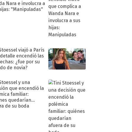
a Nara e involucra a
hijas: "Manipuladas"
Stoessel viajó a París
 detalle encendió las
echas: ¿fue por su
ido de novia?
 Stoessel y una
sión que encendió la
mica familiar:
nes quedarían
ra de su boda