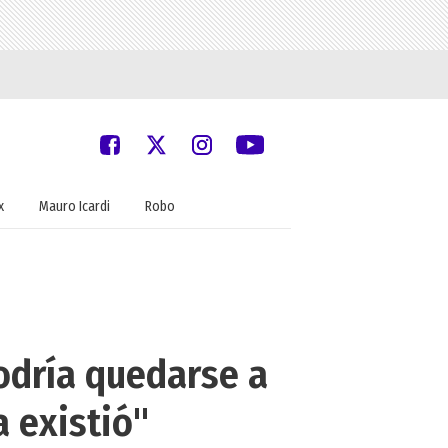
x
Mauro Icardi
Robo
odría quedarse a
a existió"