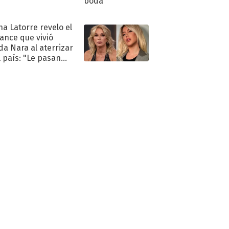
na Latorre revelo el
ance que vivió
a Nara al aterrizar
l país: "Le pasan
s"