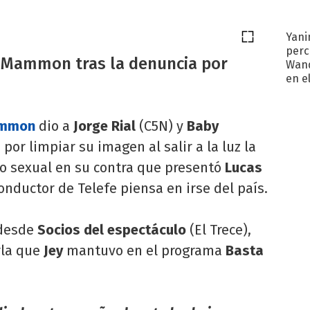
Yani
perc
ey Mammon tras la denuncia por
Wand
en e
toda
ammon
dio a
Jorge Rial
(C5N) y
Baby
 por limpiar su imagen al salir a la luz la
 sexual en su contra que presentó
Lucas
conductor de Telefe piensa en irse del país.
desde
Socios del espectáculo
(El Trece),
rla que
Jey
mantuvo en el programa
Basta