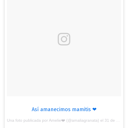
Así amanecimos mamitis ❤
Una foto publicada por Amelie❤️ (@amaliagranata) el
31 de Dic de 2016 a la(s) 9:16 PST