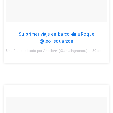
Su primer viaje en barco ⛴ #Roque
@leo_squarzon
Una foto publicada por Amelie❤️ (@amaliagranata) el
30 de Dic de 2016 a la(s) 12:34 PST