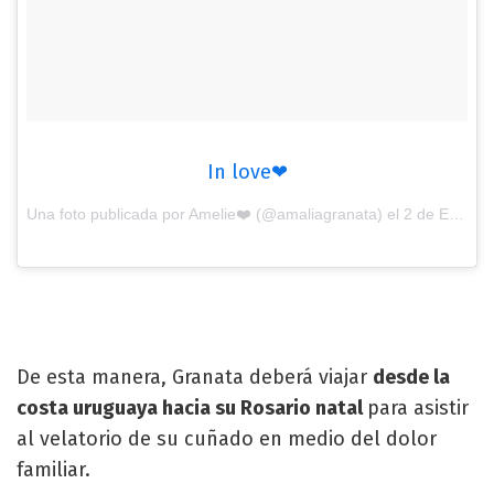
In love❤
Una foto publicada por Amelie❤️ (@amaliagranata) el
2 de Ene de 2017 a la(s) 11:10 PST
De esta manera, Granata deberá viajar
desde la
costa uruguaya hacia su Rosario natal
para asistir
al velatorio de su cuñado en medio del dolor
familiar.