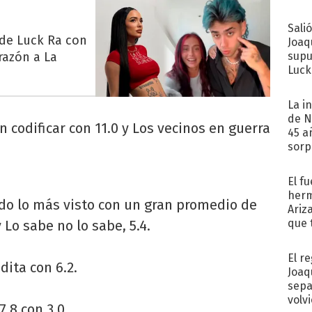
Sali
 de Luck Ra con
Joaq
razón a La
supu
Luck
La i
de N
n codificar con 11.0 y Los vecinos en guerra
45 a
sorp
náuse
El f
herm
ndo lo más visto con un gran promedio de
Ariz
que 
 Lo sabe no lo sabe, 5.4.
Moya
El r
dita con 6.2.
Joaq
sepa
volv
7.8 con 3.0.