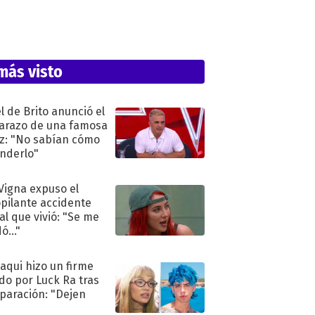
más visto
l de Brito anunció el
razo de una famosa
iz: "No sabían cómo
nderlo"
 Vigna expuso el
pilante accidente
al que vivió: "Se me
ó..."
oaqui hizo un firme
do por Luck Ra tras
eparación: "Dejen
"