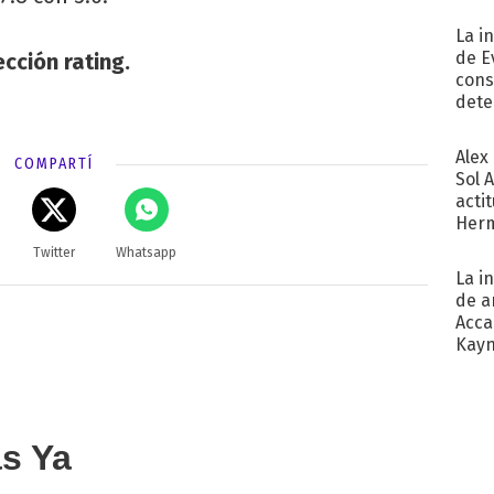
La i
de E
cción rating.
cons
dete
Fac
Alex
COMPARTÍ
Sol 
acti
Herm
copa
Twitter
Whatsapp
La i
de a
Acca
Kayn
cum
as Ya