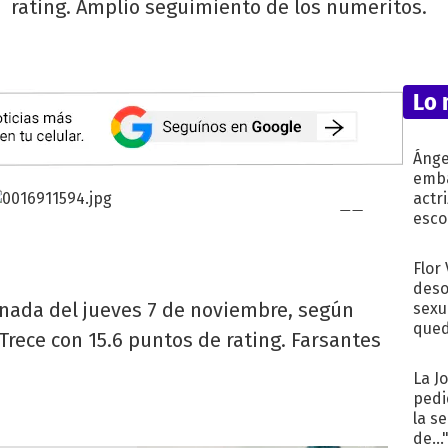
rating. Amplio seguimiento de los numeritos.
Lo 
Ánge
emba
actr
esco
Flor
deso
ornada del jueves 7 de noviembre, según
sexu
qued
Trece con 15.6 puntos de rating. Farsantes
La J
pedi
la s
de...