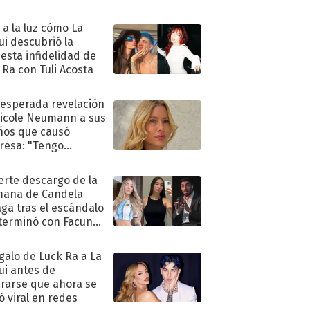
ó a la luz cómo La
ui descubrió la
esta infidelidad de
 Ra con Tuli Acosta
nesperada revelación
icole Neumann a sus
ños que causó
resa: "Tengo
as y..."
uerte descargo de la
ana de Candela
aga tras el escándalo
terminó con Facundo
no detenido
egalo de Luck Ra a La
ui antes de
rarse que ahora se
ió viral en redes