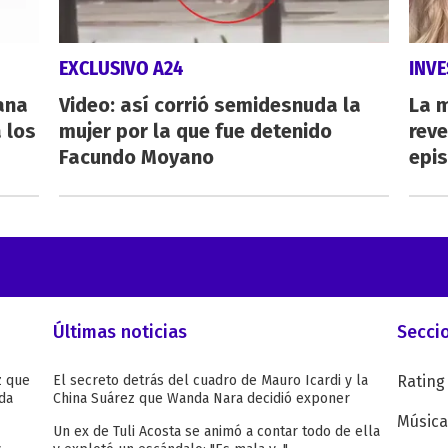
EXCLUSIVO A24
INVE
eana
Video: así corrió semidesnuda la
La 
 los
mujer por la que fue detenido
reve
Facundo Moyano
epi
Últimas noticias
Secci
z que
El secreto detrás del cuadro de Mauro Icardi y la
Rating
da
China Suárez que Wanda Nara decidió exponer
Música
Un ex de Tuli Acosta se animó a contar todo de ella