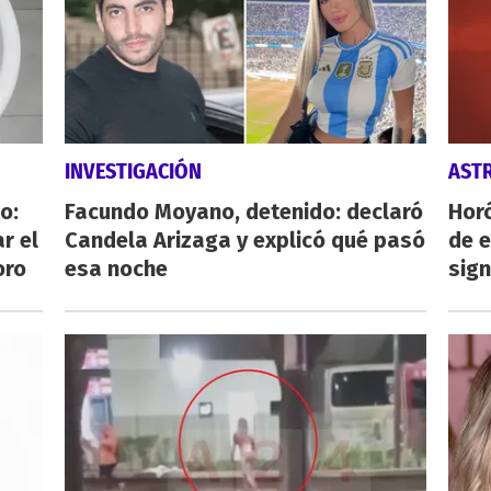
INVESTIGACIÓN
AST
o:
Facundo Moyano, detenido: declaró
Horó
r el
Candela Arizaga y explicó qué pasó
de e
oro
esa noche
sign