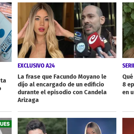
EXCLUSIVO A24
SERI
La frase que Facundo Moyano le
Qué 
sta
dijo al encargado de un edificio
8 ep
o
durante el episodio con Candela
en u
Arizaga