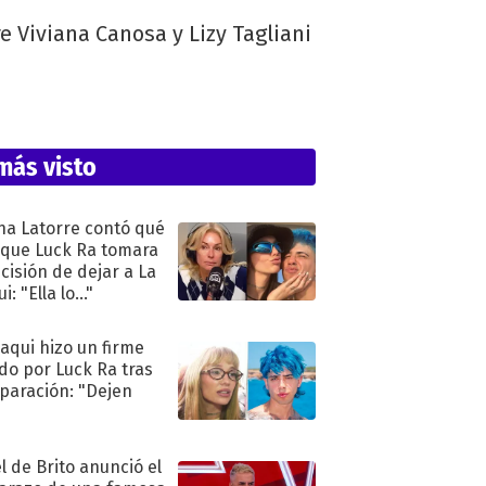
e Viviana Canosa y Lizy Tagliani
más visto
na Latorre contó qué
 que Luck Ra tomara
ecisión de dejar a La
i: "Ella lo..."
oaqui hizo un firme
do por Luck Ra tras
eparación: "Dejen
"
l de Brito anunció el