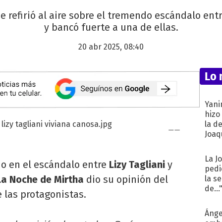
 refirió al aire sobre el tremendo escándalo entr
y bancó fuerte a una de ellas.
20 abr 2025, 08:40
Lo 
Yani
hizo
la d
Joaqu
La J
no en el escándalo entre
Lizy Tagliani
y
pedi
La Noche de Mirtha
dio su opinión del
la s
de...
 las protagonistas.
Ánge