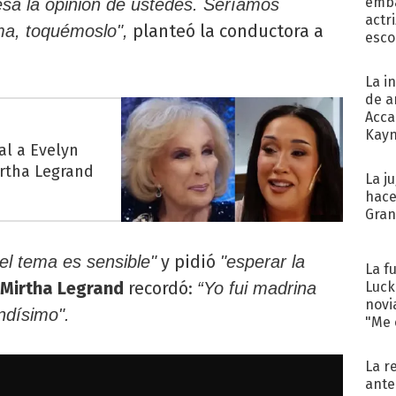
emba
esa la opinión de ustedes. Seríamos
actr
planteó la conductora a
ma, toquémoslo",
esco
La i
de a
Acca
Kayn
al a Evelyn
cum
irtha Legrand
La j
hace
Gra
y pidió
el tema es sensible"
"esperar la
La f
Mirtha Legrand
recordó:
Luck
“Yo fui madrina
novi
ndísimo".
"Me e
La r
ante