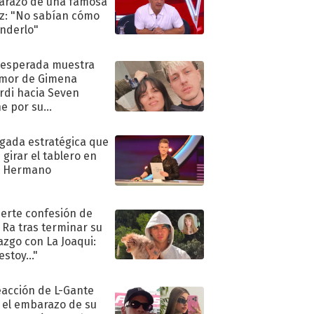
razo de una famosa
iz: "No sabían cómo
nderlo"
nesperada muestra
mor de Gimena
rdi hacia Seven
e por su
pleaños
ugada estratégica que
 girar el tablero en
n Hermano
uerte confesión de
 Ra tras terminar su
azgo con La Joaqui:
stoy..."
eacción de L-Gante
 el embarazo de su