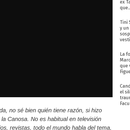
ex T
que..
Tini 
y un
sosp
vest
La f
Marc
que 
Figu
Cand
el si
trau
Facu
"Teng
da, no sé bien quién tiene razón, si hizo
la Canosa. No es habitual en televisión
ios, revistas, todo el mundo habla del tema,