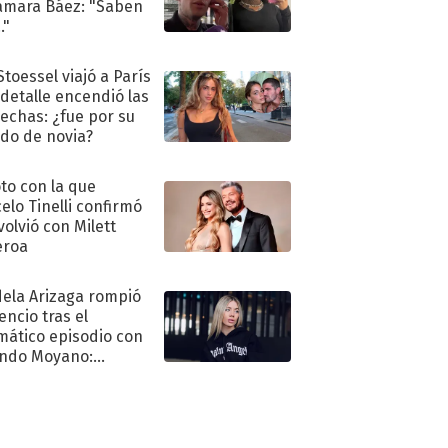
amara Báez: "Saben
."
Stoessel viajó a París
 detalle encendió las
echas: ¿fue por su
ido de novia?
oto con la que
elo Tinelli confirmó
volvió con Milett
eroa
ela Arizaga rompió
lencio tras el
mático episodio con
ndo Moyano:
o..."