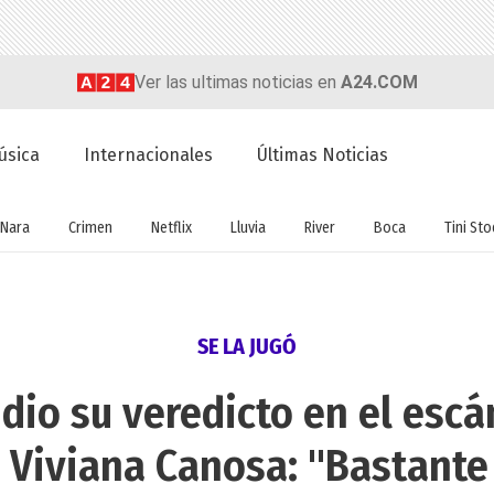
Ver las ultimas noticias en
A24.COM
úsica
Internacionales
Últimas Noticias
Nara
Crimen
Netflix
Lluvia
River
Boca
Tini St
SE LA JUGÓ
dio su veredicto en el escá
y Viviana Canosa: "Bastante