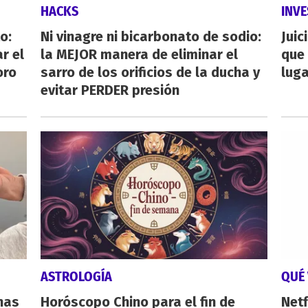
HACKS
INVE
o:
Ni vinagre ni bicarbonato de sodio:
Juic
r el
la MEJOR manera de eliminar el
que 
oro
sarro de los orificios de la ducha y
luga
evitar PERDER presión
ASTROLOGÍA
QUÉ 
nas
Horóscopo Chino para el fin de
Netf