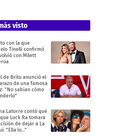
más visto
oto con la que
elo Tinelli confirmó
volvió con Milett
eroa
l de Brito anunció el
razo de una famosa
iz: "No sabían cómo
nderlo"
na Latorre contó qué
 que Luck Ra tomara
ecisión de dejar a La
i: "Ella lo..."