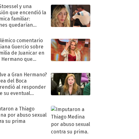
 Stoessel y una
sión que encendió la
mica familiar:
nes quedarían
ra de su boda
olémico comentario
liana Guercio sobre
amilia de Juanicar en
n Hermano que
tó la furia en redes
lve a Gran Hermano?
ea del Boca
rendió al responder
e su eventual
eso al reality
taron a Thiago
na por abuso sexual
ra su prima