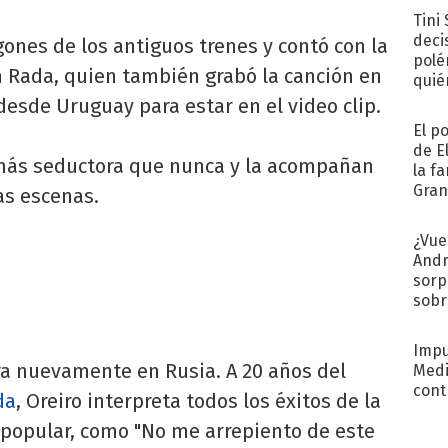
Tini
deci
gones de los antiguos trenes y contó con la
polé
n Rada, quien también grabó la canción en
quié
afue
esde Uruguay para estar en el video clip.
El p
de E
o más seductora que nunca y la acompañan
la f
Gra
as escenas.
desa
¿Vue
Andr
sorp
sobr
regr
Impu
ra nuevamente en Rusia. A 20 años del
Medi
cont
da
, Oreiro interpreta todos los éxitos de la
 popular, como "No me arrepiento de este