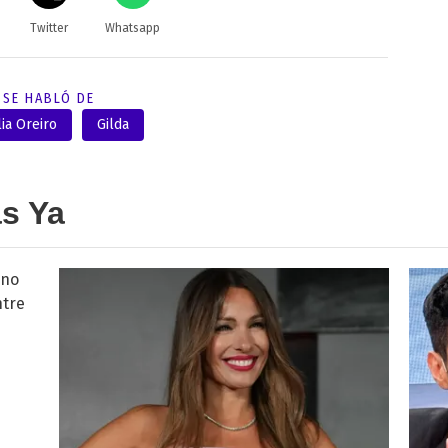
Twitter
Whatsapp
SE HABLÓ DE
ia Oreiro
Gilda
as Ya