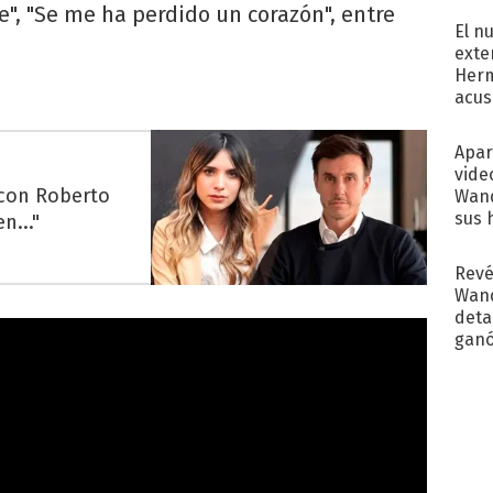
te", "Se me ha perdido un corazón", entre
El n
exte
Herm
acus
Pinc
"Tra
Apar
vide
 con Roberto
Wand
sus 
n..."
Revé
Wand
detal
ganó
próx