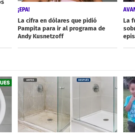
os
¡EPA!
AVA
La cifra en dólares que pidió
La f
Pampita para ir al programa de
sob
Andy Kusnetzoff
epi