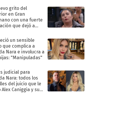
uevo grito del
rior en Gran
ano con una fuerte
ación que dejó a
oya en shock:
idora"
eció un sensible
o que complica a
a Nara e involucra a
hijas: "Manipuladas"
s judicial para
a Nara: todos los
les del juicio que le
 Alex Caniggia y sus
imos pasos