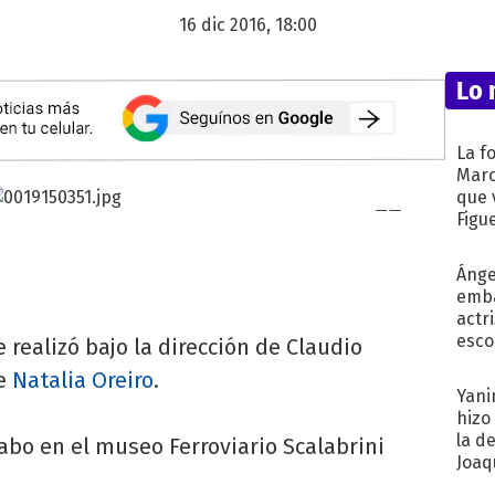
16 dic 2016, 18:00
Lo 
La f
Marc
que 
Figu
Ánge
emba
actr
esco
e realizó bajo la dirección de Claudio
de
Natalia Oreiro
.
Yani
hizo
la d
 cabo en el museo Ferroviario Scalabrini
Joaqu