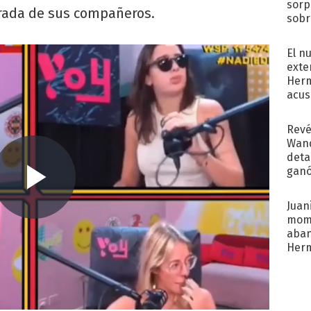
sorp
rada de sus compañeros.
sobr
regr
El n
exte
Herm
acus
Pinc
"Tra
Revé
Wand
detal
ganó
próx
Juani
mome
aba
Her
recib