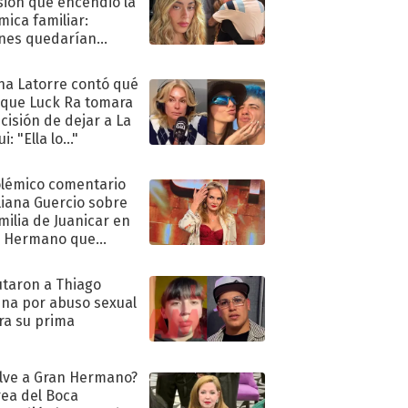
sión que encendió la
mica familiar:
nes quedarían
ra de su boda
na Latorre contó qué
 que Luck Ra tomara
ecisión de dejar a La
i: "Ella lo..."
olémico comentario
liana Guercio sobre
amilia de Juanicar en
n Hermano que
tó la furia en redes
taron a Thiago
na por abuso sexual
ra su prima
lve a Gran Hermano?
ea del Boca