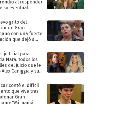
rendió al responder
e su eventual
eso al reality
uevo grito del
rior en Gran
ano con una fuerte
ación que dejó a
oya en shock:
idora"
s judicial para
a Nara: todos los
les del juicio que le
 Alex Caniggia y sus
imos pasos
car contó el difícil
nto que vive tras
ndonar Gran
mano: "Mi mamá
ió..."