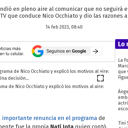
endió en pleno aire al comunicar que no seguirá e
TV que conduce Nico Occhiato y dio las razones al
14 feb 2023, 08:40
Lo 
La f
Marc
que 
Figu
ma de Nico Occhiato y explicó los motivos al aire:
Ánge
emba
actr
esco
a
importante renuncia en el programa
de
Tini
lmente fue la propia
Nati Jota
quien contó