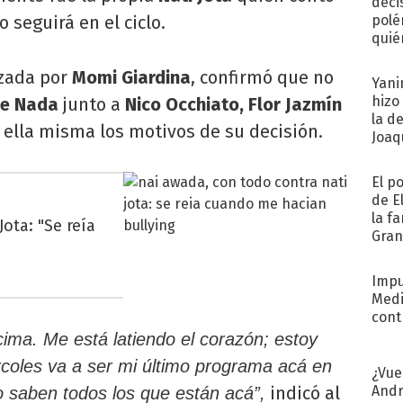
deci
o seguirá en el ciclo.
polé
quié
afue
zada por
Momi Giardina
, confirmó que no
Yani
hizo
ce Nada
junto a
Nico Occhiato, Flor Jazmín
la d
ó ella misma los motivos de su decisión.
Joaqu
El p
de E
la f
ota: "Se reía
Gra
desa
Impu
Medi
cont
ima. Me está latiendo el corazón; estoy
rcoles va a ser mi último programa acá en
¿Vue
Andr
indicó al
o saben todos los que están acá”,