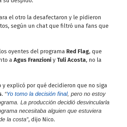
a su despido.
ara el otro la desafectaron y le pidieron
tos, según un chat que filtró una fans que
 los oyentes del programa
Red Flag
, que
nto a
Agus Franzioni
y
Tuli Acosta
, no la
o y explicó por qué decidieron que no siga
s
.
“
Yo tomo la decisión final
, pero no estoy
grama. La producción decidió desvincularla
rograma necesitaba alguien que estuviera
, dijo Nico.
de la costa”