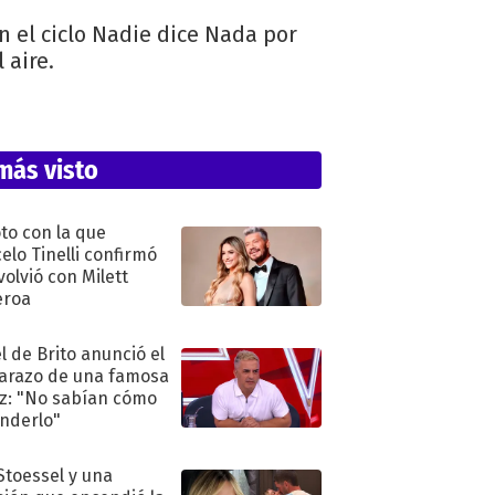
n el ciclo Nadie dice Nada por
 aire.
más visto
oto con la que
elo Tinelli confirmó
volvió con Milett
eroa
l de Brito anunció el
razo de una famosa
iz: "No sabían cómo
nderlo"
 Stoessel y una