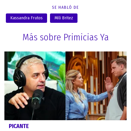
SE HABLÓ DE
Kassandra Frutos
Mili Britez
Más sobre Primicias Ya
PICANTE