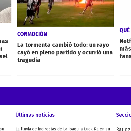
QUÉ 
CONMOCIÓN
nas
Netf
La tormenta cambió todo: un rayo
n
más 
cayó en pleno partido y ocurrió una
sel
fan
tragedia
Últimas noticias
Secci
 su
La lluvia de indirectas de La Joaqui a Luck Ra en su
Rating