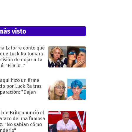
más visto
na Latorre contó qué
 que Luck Ra tomara
ecisión de dejar a La
i: "Ella lo..."
oaqui hizo un firme
do por Luck Ra tras
eparación: "Dejen
"
l de Brito anunció el
razo de una famosa
iz: "No sabían cómo
nderlo"