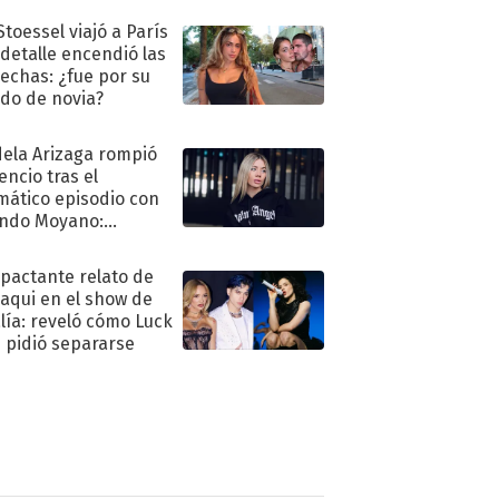
Stoessel viajó a París
 detalle encendió las
echas: ¿fue por su
ido de novia?
ela Arizaga rompió
lencio tras el
mático episodio con
ndo Moyano:
o..."
mpactante relato de
oaqui en el show de
lía: reveló cómo Luck
e pidió separarse