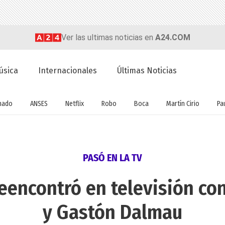
Ver las ultimas noticias en
A24.COM
úsica
Internacionales
Últimas Noticias
nado
ANSES
Netflix
Robo
Boca
Martín Cirio
Pa
PASÓ EN LA TV
reencontró en televisión c
y Gastón Dalmau