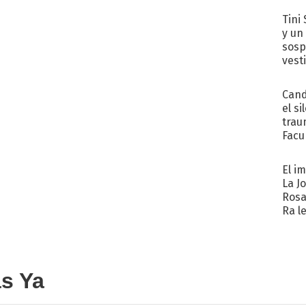
Tini 
y un
sosp
vest
Cand
el si
trau
Facu
"Teng
El i
La J
Rosa
Ra l
as Ya