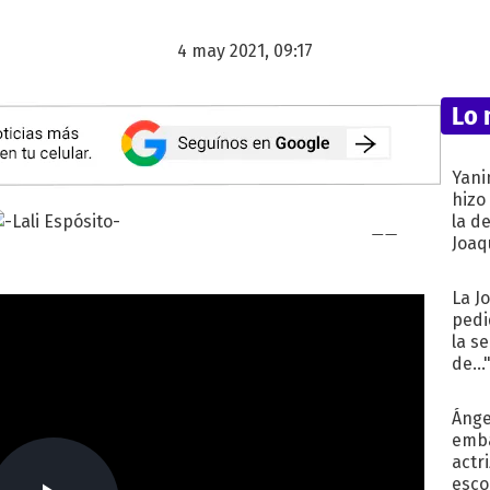
4 may 2021, 09:17
Lo 
Yani
hizo
la d
Joaqu
La J
pedi
la s
de...
Ánge
emba
actr
esco