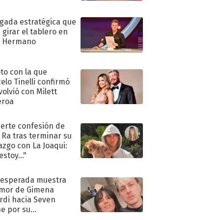
ugada estratégica que
 girar el tablero en
n Hermano
oto con la que
elo Tinelli confirmó
volvió con Milett
eroa
uerte confesión de
 Ra tras terminar su
azgo con La Joaqui:
stoy..."
nesperada muestra
mor de Gimena
rdi hacia Seven
e por su
pleaños