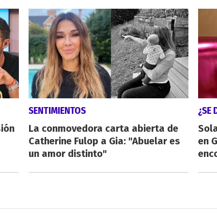
SENTIMIENTOS
¿SE 
sión
La conmovedora carta abierta de
Sol
Catherine Fulop a Gia: "Abuelar es
en 
un amor distinto"
enco