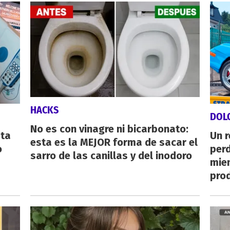
HACKS
DOL
No es con vinagre ni bicarbonato:
sta
Un 
esta es la MEJOR forma de sacar el
o
perd
sarro de las canillas y del inodoro
mie
pro