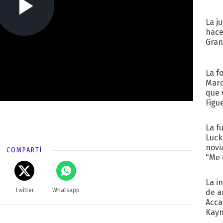
La j
hace
Gra
La f
Marc
que 
Figu
La f
Luck
novi
COMPARTÍ
"Me e
La i
Twitter
Whatsapp
de a
Acca
Kayn
cum