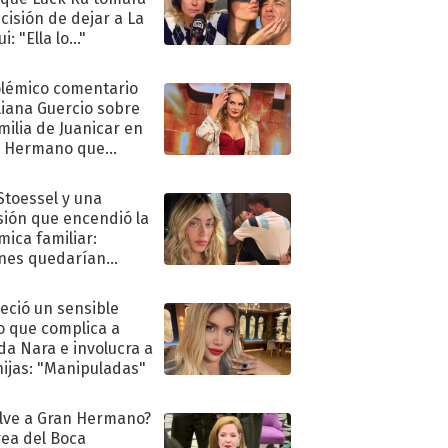
ecisión de dejar a La
i: "Ella lo..."
olémico comentario
liana Guercio sobre
amilia de Juanicar en
n Hermano que
tó la furia en redes
 Stoessel y una
sión que encendió la
mica familiar:
nes quedarían
ra de su boda
eció un sensible
o que complica a
a Nara e involucra a
hijas: "Manipuladas"
lve a Gran Hermano?
ea del Boca