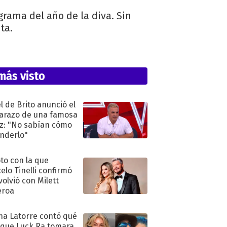
grama del año de la diva. Sin
ita.
más visto
l de Brito anunció el
razo de una famosa
iz: "No sabían cómo
nderlo"
oto con la que
elo Tinelli confirmó
volvió con Milett
eroa
na Latorre contó qué
 que Luck Ra tomara