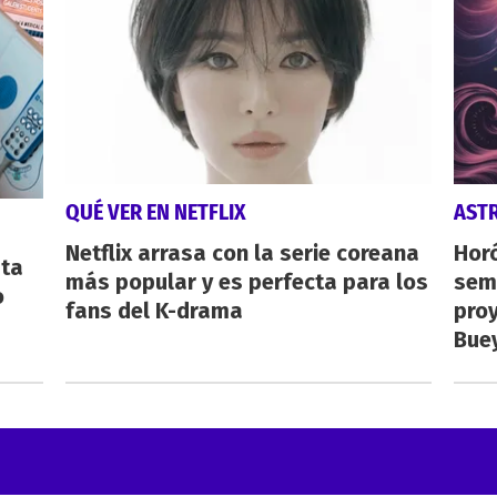
QUÉ VER EN NETFLIX
AST
Netflix arrasa con la serie coreana
Horó
sta
más popular y es perfecta para los
sema
o
fans del K-drama
proy
Buey