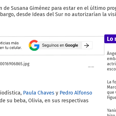
ón de Susana Giménez para estar en el último pro
argo, desde Ideas del Sur no autorizarían la vis
Lo 
Ánge
emba
actr
esco
La f
Marc
iodística,
Paula Chaves
y
Pedro Alfonso
que 
Figu
de su beba, Olivia, en sus respectivas
Yani
hizo