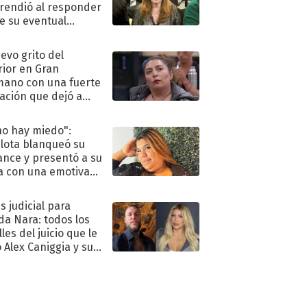
rendió al responder
e su eventual
eso al reality
uevo grito del
rior en Gran
ano con una fuerte
ación que dejó a
oya en shock:
idora"
no hay miedo":
lota blanqueó su
nce y presentó a su
a con una emotiva
aración de amor
s judicial para
a Nara: todos los
les del juicio que le
 Alex Caniggia y sus
imos pasos