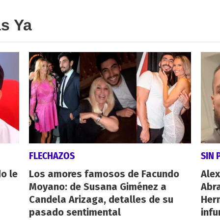
as Ya
FLECHAZOS
SIN 
o le
Los amores famosos de Facundo
Alex
Moyano: de Susana Giménez a
Abr
Candela Arizaga, detalles de su
Her
pasado sentimental
inf