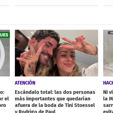
ATENCIÓN
HAC
o:
Escándalo total: las dos personas
Ni v
r el
más importantes que quedarían
la M
oro
afuera de la boda de Tini Stoessel
sarr
y Rodrigo de Paul
evit