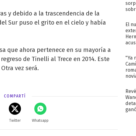
sorp
sobr
ras y debido a la trascendencia de la
regr
el Sur puso el grito en el cielo y había
El n
exte
Herm
acus
Pinc
sa que ahora pertenece en su mayoría a
"Tra
"Ya 
regreso de Tinelli al Trece en 2014. Este
Cami
 Otra vez será.
roma
novi
decl
Revé
COMPARTÍ
Wand
detal
ganó
próx
Twitter
Whatsapp