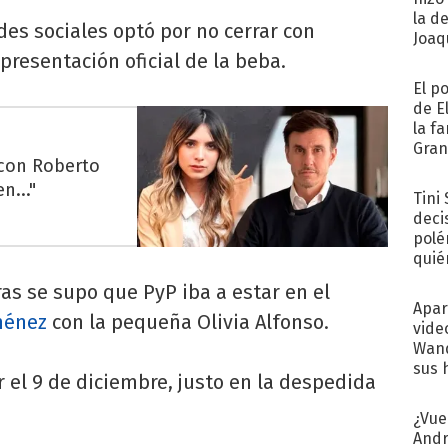
la d
des sociales optó por no cerrar con
Joaqu
 presentación oficial de la beba.
El p
de E
la f
Gra
 con Roberto
desa
n..."
Tini
deci
polé
quié
afue
as se supo que PyP iba a estar en el
Apar
ménez
con la pequeña Olivia Alfonso.
vide
Wand
sus 
r el 9 de diciembre, justo en la despedida
¿Vue
Andr