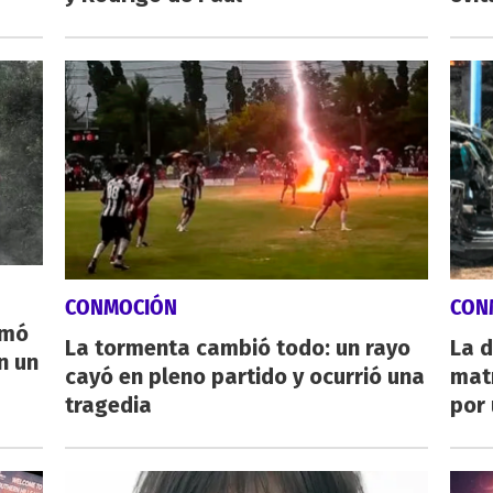
CONMOCIÓN
CON
rmó
La tormenta cambió todo: un rayo
La d
n un
cayó en pleno partido y ocurrió una
mat
tragedia
por 