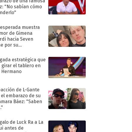
razo de una famosa
iz: "No sabían cómo
nderlo"
nesperada muestra
mor de Gimena
rdi hacia Seven
e por su
pleaños
ugada estratégica que
 girar el tablero en
n Hermano
eacción de L-Gante
 el embarazo de su
amara Báez: "Saben
."
egalo de Luck Ra a La
ui antes de