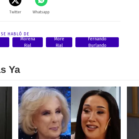
Twitter
Whatsapp
SE HABLÓ DE
Morena
More
Fernando
Rial
Rial
Burlando
as Ya