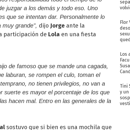
sepa
volv
de juzgar a los demás y todo eso. Uno
es que se intentan dar. Personalmente lo
Flor
dijo
Jorge
ante la
ra muy grande",
deso
a participación de
Lola
en una fiesta
sexu
qued
Los 
Facu
Susa
 hijo de famoso que se mande una cagada,
Cand
e laburan, se rompen el culo, toman el
de s
sent
 temprano, no tienen privilegios, no van a
Tini 
y un
r suerte es mayor el porcentaje de los que
sosp
las hacen mal. Entro en las generales de la
vest
al
sostuvo que si bien es una mochila que