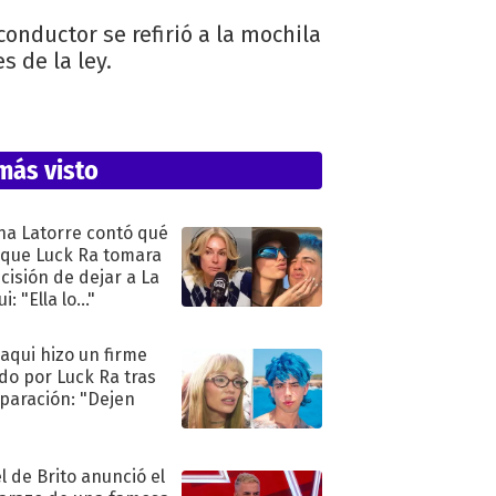
conductor se refirió a la mochila
 de la ley.
más visto
na Latorre contó qué
 que Luck Ra tomara
ecisión de dejar a La
i: "Ella lo..."
oaqui hizo un firme
do por Luck Ra tras
eparación: "Dejen
"
l de Brito anunció el