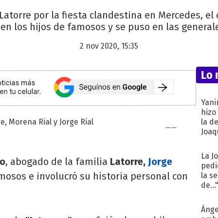
Latorre por la fiesta clandestina en Mercedes, el 
en los hijos de famosos y se puso en las generales
2 nov 2020, 15:35
Lo 
Yani
hizo
la d
Joaqu
La J
do
, abogado de la familia
Latorre,
Jorge
pedi
amosos e involucró su historia personal con
la s
de...
Ánge