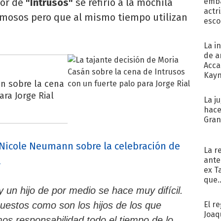
dor de
"Intrusos"
se refirió a la mochila
emba
actr
famosos pero que al mismo tiempo utilizan
esco
La i
de a
Acca
Kayn
án sobre la cena
cum
ara Jorge Rial
La j
hace
Gra
 Nicole Neumann sobre la celebración de
La r
a
ante
ex T
que..
un hijo de por medio se hace muy difícil.
El r
uestos como son los hijos de los que
Joaq
 responsabilidad todo el tiempo de lo