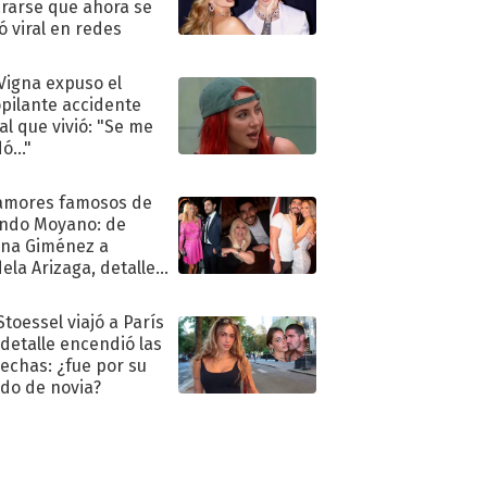
rarse que ahora se
ió viral en redes
 Vigna expuso el
pilante accidente
al que vivió: "Se me
ó..."
amores famosos de
ndo Moyano: de
na Giménez a
ela Arizaga, detalles
u pasado
imental
Stoessel viajó a París
 detalle encendió las
echas: ¿fue por su
ido de novia?