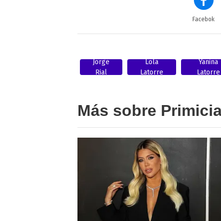
Facebok
Jorge
Lola
Yanina
Rial
Latorre
Latorre
Más sobre Primici