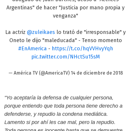
Argentinas" de hacer "Justicia por mano propia y
venganza"
La actriz
@zuleikaes
lo trató de "irresponsable" y
Oneto le dijo "maleducada" - Tenso momento
#EnAmerica
-
https://t.co/hqVVHvyYqh
pic.twitter.com/NHctSu15sM
— América TV (@AmericaTV)
14 de diciembre de 2018
"Yo aceptaría la defensa de cualquier persona,
porque entiendo que toda persona tiene derecho a
defenderse, y repudio la condena mediática.
Lamento si por ahí les cae mal, pero la repudio.
Toda persona es inocente hasta que se demuestre