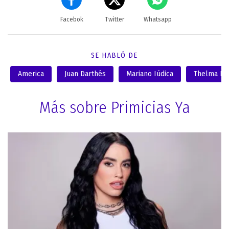
Facebok
Twitter
Whatsapp
SE HABLÓ DE
America
Juan Darthés
Mariano Iúdica
Thelma Far
Más sobre Primicias Ya