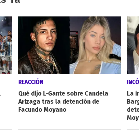
REACCIÓN
INC
l
Qué dijo L-Gante sobre Candela
La i
Arizaga tras la detención de
Barg
Facundo Moyano
dete
Moy