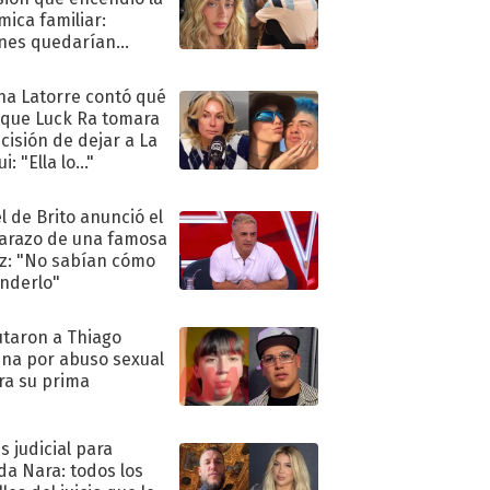
mica familiar:
nes quedarían
ra de su boda
na Latorre contó qué
 que Luck Ra tomara
ecisión de dejar a La
i: "Ella lo..."
l de Brito anunció el
razo de una famosa
iz: "No sabían cómo
nderlo"
taron a Thiago
na por abuso sexual
ra su prima
s judicial para
a Nara: todos los