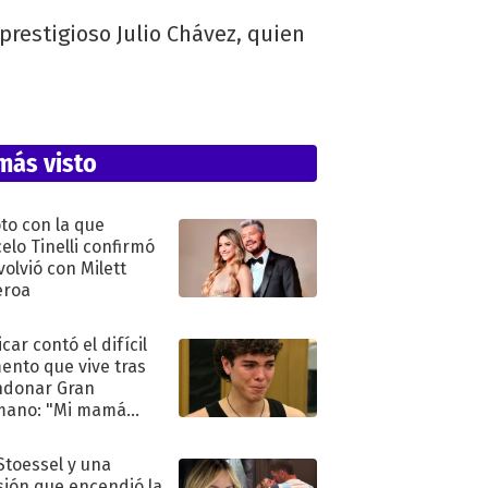
 prestigioso Julio Chávez, quien
más visto
oto con la que
elo Tinelli confirmó
volvió con Milett
eroa
car contó el difícil
nto que vive tras
ndonar Gran
mano: "Mi mamá
ió..."
 Stoessel y una
sión que encendió la