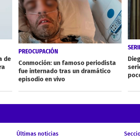
SERI
PREOCUPACIÓN
a de
Dieg
Conmoción: un famoso periodista
ra
seri
fue internado tras un dramático
poc
episodio en vivo
Últimas noticias
Secci