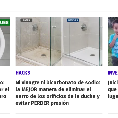
HACKS
INVE
o:
Ni vinagre ni bicarbonato de sodio:
Juic
r el
la MEJOR manera de eliminar el
que 
oro
sarro de los orificios de la ducha y
luga
evitar PERDER presión