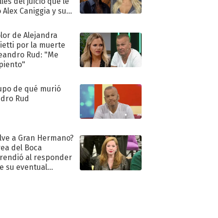
les del juicio que le
 Alex Caniggia y sus
imos pasos
olor de Alejandra
ietti por la muerte
eandro Rud: "Me
piento"
upo de qué murió
dro Rud
lve a Gran Hermano?
ea del Boca
rendió al responder
e su eventual
eso al reality