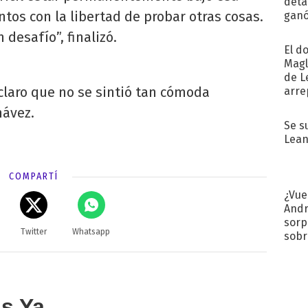
detal
os con la libertad de probar otras cosas.
ganó
próx
 desafío”, finalizó.
El d
Magl
de L
 claro que no se sintió tan cómoda
arre
hávez.
Se s
Lean
COMPARTÍ
¿Vue
Andr
sorp
Twitter
Whatsapp
sobr
regr
as Ya