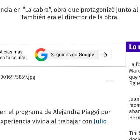
iencia en “La cabra”, obra que protagonizó junto al
también era el director de la obra.
Lo 
La f
Marc
que 
Figu
Juani
mome
 en el programa de Alejandra Piaggi por
aba
Her
experiencia vivida al trabajar con
Julio
recib
Tini
deci