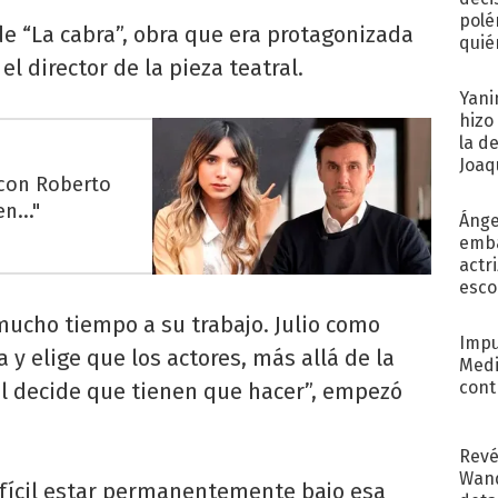
polé
e “La cabra”, obra que era protagonizada
quié
l director de la pieza teatral.
afue
Yani
hizo
la d
Joaqu
 con Roberto
n..."
Ánge
emba
actr
esco
mucho tiempo a su trabajo. Julio como
Impu
 y elige que los actores, más allá de la
Medi
cont
él decide que tienen que hacer”, empezó
Revé
Wand
ifícil estar permanentemente bajo esa