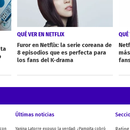
QUÉ VER EN NETFLIX
QUÉ 
Furor en Netflix: la serie coreana de
Netf
sta
8 episodios que es perfecta para
más 
o
los fans del K-drama
fan
Últimas noticias
Secci
 con
Yanina Latorre expuso la verdad: ¿Pampita cobró
Rating