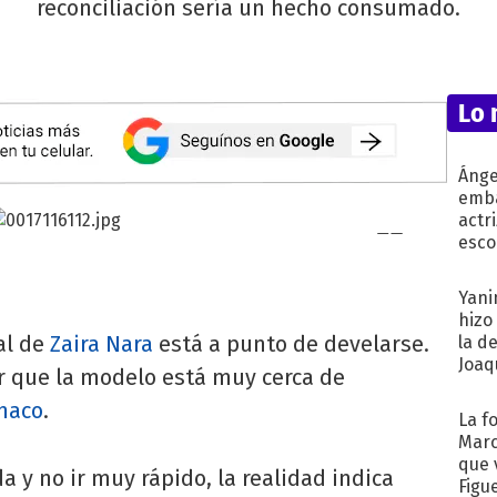
reconciliación sería un hecho consumado.
Lo 
Ánge
emba
actr
esco
Yani
hizo
al de
Zaira Nara
está a punto de develarse.
la d
Joaqu
r que la modelo está muy cerca de
naco
.
La f
Marc
que 
da y no ir muy rápido, la realidad indica
Figu