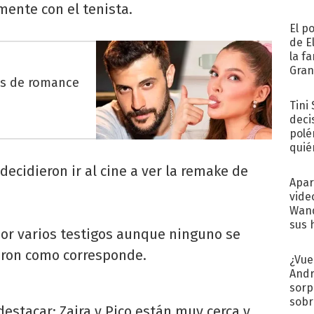
ente con el tenista.
El p
de E
la f
Gra
es de romance
desa
Tini
deci
polé
quié
afue
decidieron ir al cine a ver la remake de
Apar
vide
Wand
sus 
 por varios testigos aunque ninguno se
ron como corresponde.
¿Vue
Andr
sorp
sobr
estacar: Zaira y Pico están muy cerca y