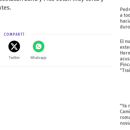
regr
tes.
Pedr
a to
haci
duro
aco
COMPARTÍ
tera
El n
exte
Herm
Twitter
Whatsapp
acus
Pinc
"Tra
"Ya 
Cami
roma
novi
decl