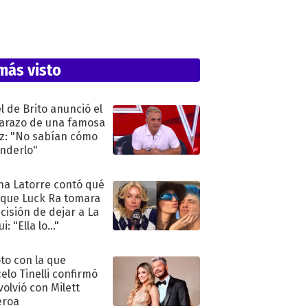
más visto
l de Brito anunció el
razo de una famosa
iz: "No sabían cómo
nderlo"
na Latorre contó qué
 que Luck Ra tomara
ecisión de dejar a La
i: "Ella lo..."
oto con la que
elo Tinelli confirmó
volvió con Milett
eroa