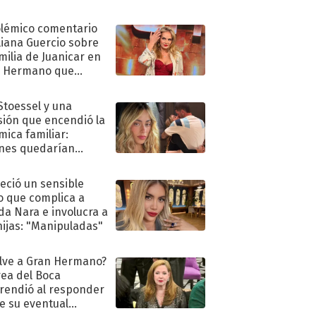
olémico comentario
liana Guercio sobre
amilia de Juanicar en
n Hermano que
tó la furia en redes
 Stoessel y una
sión que encendió la
mica familiar:
nes quedarían
ra de su boda
eció un sensible
o que complica a
a Nara e involucra a
hijas: "Manipuladas"
lve a Gran Hermano?
ea del Boca
rendió al responder
e su eventual