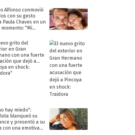
eso al reality
o Alfonso conmovió
dos con su gesto
a Paula Chaves en un
 momento: "Mi
mpañante
péutico"
uevo grito del
rior en Gran
ano con una fuerte
ación que dejó a
oya en shock:
idora"
no hay miedo":
lota blanqueó su
nce y presentó a su
a con una emotiva
aración de amor