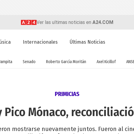
Ver las ultimas noticias en
A24.COM
úsica
Internacionales
Últimas Noticias
Pampita
Senado
Roberto García Moritán
Axel Kicillof
ANS
PRIMICIAS
y Pico Mónaco, reconciliaci
ieron mostrarse nuevamente juntos. Fueron al cin