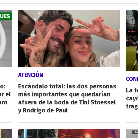
ATENCIÓN
CON
o:
Escándalo total: las dos personas
La 
r el
más importantes que quedarían
cayó
oro
afuera de la boda de Tini Stoessel
tra
y Rodrigo de Paul