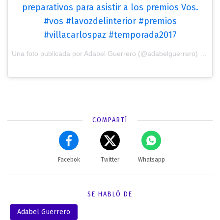
preparativos para asistir a los premios Vos.
#vos #lavozdelinterior #premios
#villacarlospaz #temporada2017
Una foto publicada por Adabel Guerrero (@adabelguerrero) el
30 
COMPARTÍ
Facebok
Twitter
Whatsapp
SE HABLÓ DE
Adabel Guerrero