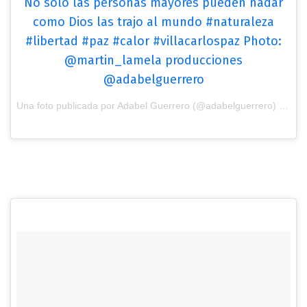
No solo las personas mayores pueden nadar
como Dios las trajo al mundo #naturaleza
#libertad #paz #calor #villacarlospaz Photo:
@martin_lamela producciones
@adabelguerrero
Una foto publicada por Adabel Guerrero (@adabelguerrero) el
29 