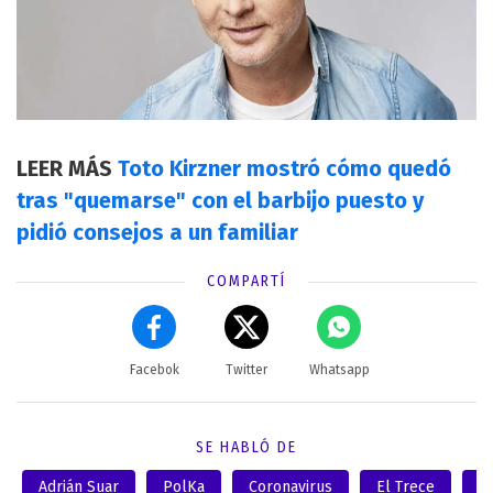
LEER MÁS
Toto Kirzner mostró cómo quedó
tras "quemarse" con el barbijo puesto y
pidió consejos a un familiar
COMPARTÍ
Facebok
Twitter
Whatsapp
SE HABLÓ DE
Adrián Suar
PolKa
Coronavirus
El Trece
M