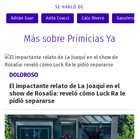
SE HABLÓ DE
Adrián Suar
Anita Coacci
Calu Rivero
Gasoleros
Más sobre Primicias Ya
DOLOROSO
El impactante relato de La Joaqui en el
show de Rosalía: reveló cómo Luck Ra le
pidió separarse