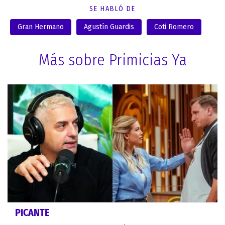
SE HABLÓ DE
Gran Hermano
Agustín Guardis
Coti Romero
Más sobre Primicias Ya
PICANTE