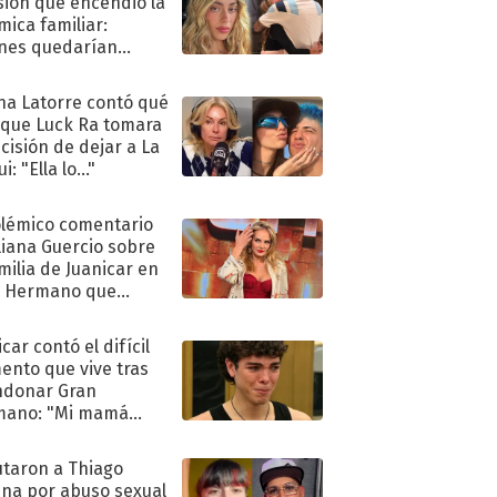
sión que encendió la
mica familiar:
nes quedarían
ra de su boda
na Latorre contó qué
 que Luck Ra tomara
ecisión de dejar a La
i: "Ella lo..."
olémico comentario
liana Guercio sobre
amilia de Juanicar en
n Hermano que
tó la furia en redes
car contó el difícil
nto que vive tras
ndonar Gran
mano: "Mi mamá
ió..."
taron a Thiago
na por abuso sexual