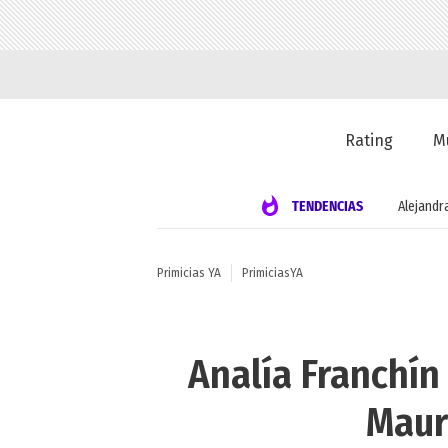
Rating
M
TENDENCIAS
Alejandr
Primicias YA
PrimiciasYA
Analía Franchín 
Mauro