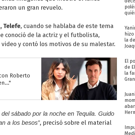
deci
eraron un gran revuelo.
polé
quié
afue
, Telefe
, cuando se hablaba de este tema
Yani
hizo
e conoció de la actriz y el futbolista,
la d
l video y contó los motivos de su malestar.
Joaqu
El p
de E
la f
 con Roberto
Gra
n..."
desa
Juani
mome
aba
Her
s del sábado por la noche en Tequila. Guido
recib
, precisó sobre el material
an a los besos”
Impu
Medi