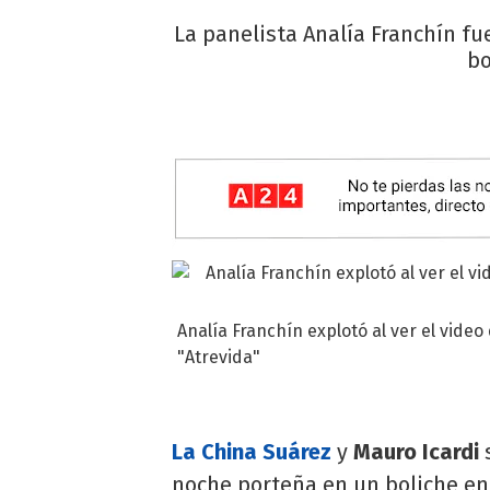
La panelista Analía Franchín fu
bo
Analía Franchín explotó al ver el video
"Atrevida"
La China Suárez
y
Mauro Icardi
s
noche porteña en un boliche e