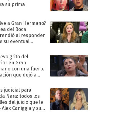
ra su prima
lve a Gran Hermano?
ea del Boca
rendió al responder
e su eventual
eso al reality
uevo grito del
rior en Gran
ano con una fuerte
ación que dejó a
oya en shock:
idora"
s judicial para
a Nara: todos los
les del juicio que le
 Alex Caniggia y sus
imos pasos