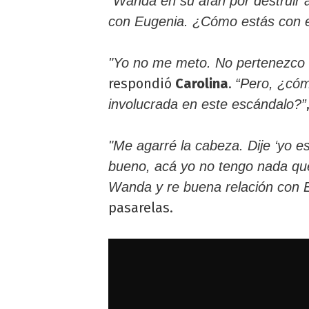
“Wanda en su afán por destruir 
con Eugenia. ¿Cómo estás con 
"Yo no me meto. No pertenezco a
respondió
Carolina
.
“Pero, ¿cóm
involucrada en este escándalo?”
"Me agarré la cabeza. Dije ‘yo e
bueno, acá yo no tengo nada que
Wanda y re buena relación con 
pasarelas.