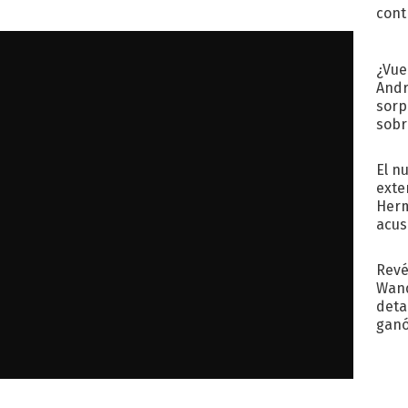
cont
¿Vue
Andr
sorp
sobr
regr
El n
exte
Herm
acus
Pinc
"Tra
Revé
Wand
detal
ganó
próx