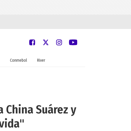
Conmebol
River
la China Suárez y
evida"