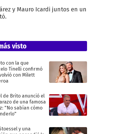
árez y Mauro Icardi juntos en un
tó.
más visto
oto con la que
elo Tinelli confirmó
volvió con Milett
eroa
l de Brito anunció el
razo de una famosa
iz: "No sabían cómo
nderlo"
 Stoessel y una