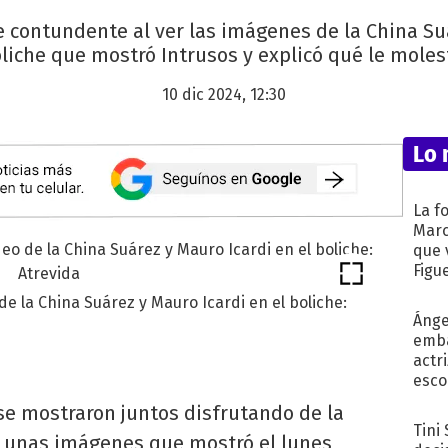
e contundente al ver las imágenes de la China Su
liche que mostró Intrusos y explicó qué le moles
10 dic 2024, 12:30
Lo 
La f
Marc
que 
Figu
 de la China Suárez y Mauro Icardi en el boliche:
Ánge
emba
actr
esco
e mostraron juntos disfrutando de la
Tini
n unas imágenes que mostró el lunes