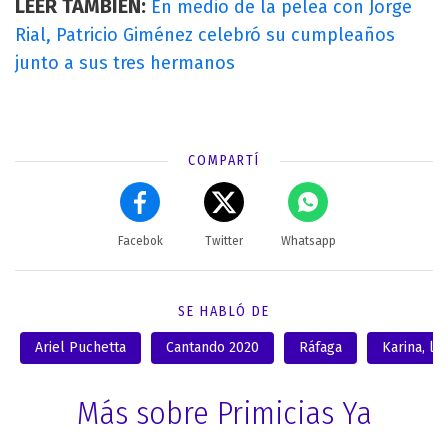
LEER TAMBIÉN:
En medio de la pelea con Jorge
Rial, Patricio Giménez celebró su cumpleaños
junto a sus tres hermanos
COMPARTÍ
Facebok
Twitter
Whatsapp
SE HABLÓ DE
Ariel Puchetta
Cantando 2020
Ráfaga
Karina, la 
Más sobre Primicias Ya