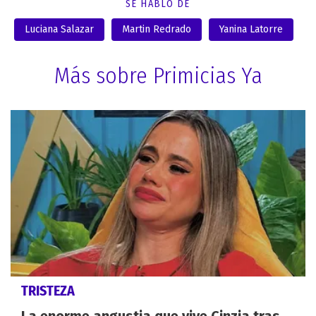
SE HABLÓ DE
Luciana Salazar
Martin Redrado
Yanina Latorre
Más sobre Primicias Ya
TRISTEZA
La enorme angustia que vive Cinzia tras