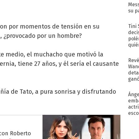
Mess
su p
con..
ron por momentos de tensión en su
Tini
deci
o, ¿provocado por un hombre?
polé
quié
afue
te medio, el muchacho que motivó la
Revé
rnia, tiene 27 años, y él sería el causante
Wand
detal
ganó
próx
ñía de Tato, a pura sonrisa y disfrutando
Ánge
emba
actr
esco
 con Roberto