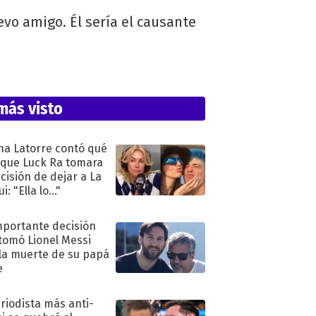
vo amigo. Él sería el causante
más visto
na Latorre contó qué
 que Luck Ra tomara
ecisión de dejar a La
i: "Ella lo..."
mportante decisión
tomó Lionel Messi
 la muerte de su papá
e
eriodista más anti-