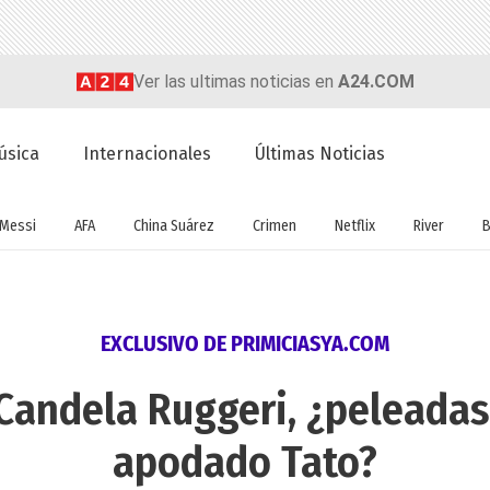
Ver las ultimas noticias en
A24.COM
úsica
Internacionales
Últimas Noticias
Messi
AFA
China Suárez
Crimen
Netflix
River
B
EXCLUSIVO DE PRIMICIASYA.COM
 Candela Ruggeri, ¿peleada
apodado Tato?