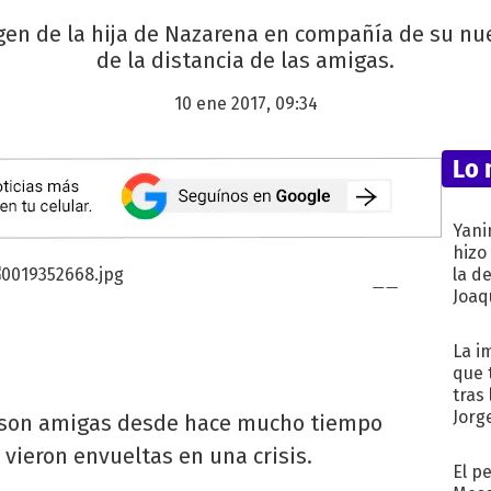
en de la hija de Nazarena en compañía de su nue
de la distancia de las amigas.
10 ene 2017, 09:34
Lo 
Yani
hizo
la d
Joaqu
La i
que 
tras
Jorg
son amigas desde hace mucho tiempo
vieron envueltas en una crisis.
El p