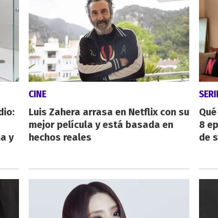
CINE
SERI
dio:
Luis Zahera arrasa en Netflix con su
Qué 
mejor película y está basada en
8 ep
ha y
hechos reales
de 