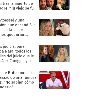
i tras la muerte de
adre: "Tu viejo se fue
."
 Stoessel y una
sión que encendió la
mica familiar:
nes quedarían
ra de su boda
s judicial para
a Nara: todos los
les del juicio que le
 Alex Caniggia y sus
imos pasos
l de Brito anunció el
razo de una famosa
iz: "No sabían cómo
nderlo"