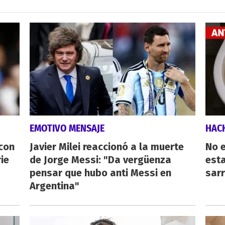
EMOTIVO MENSAJE
HAC
 con
Javier Milei reaccionó a la muerte
No e
ie
de Jorge Messi: "Da vergüenza
esta
pensar que hubo anti Messi en
sarr
Argentina"