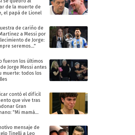
i se quebró al
ar de la muerte de
e, el papá de Lionel
uestra de cariño de
 Martínez a Messi por
allecimiento de Jorge:
mpre seremos..."
 fueron los últimos
 de Jorge Messi antes
u muerte: todos los
lles
car contó el difícil
nto que vive tras
ndonar Gran
mano: "Mi mamá
ió..."
motivo mensaje de
elo Tinelli a Leo