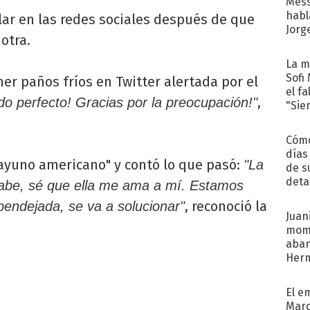
Mess
habl
lar en las redes sociales después de que
Jorg
otra.
La m
Sofi
ner paños fríos en Twitter alertada por el
el f
,
do perfecto! Gracias por la preocupación!"
"Sie
Cómo
días
sayuno americano" y contó lo que pasó:
"La
de s
deta
sabe, sé que ella me ama a mí. Estamos
, reconoció la
 pendejada, se va a solucionar"
Juani
mome
aba
Her
recib
El e
Marc