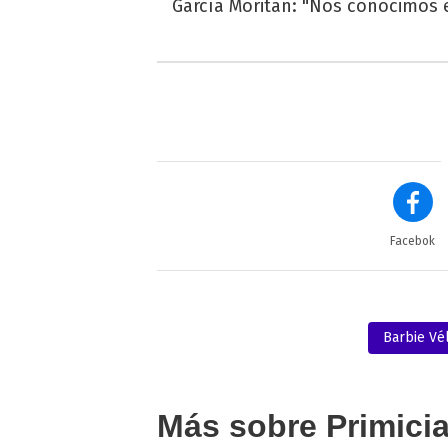
García Moritán: "Nos conocimos e
Facebok
Barbie Vé
Más sobre Primici