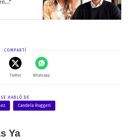
n..."
COMPARTÍ
Twitter
Whatsapp
SE HABLÓ DE
lez
Candela Ruggeri
as Ya