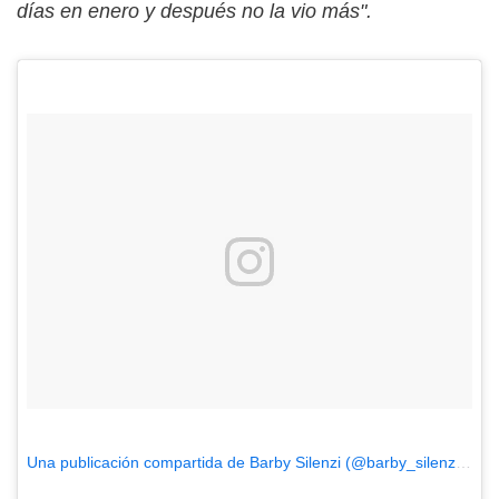
días en enero y después no la vio más".
Una publicación compartida de Barby Silenzi (@barby_silenzi)
el
E