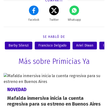
COMPARTÍ
Facebok
Twitter
Whatsapp
SE HABLÓ DE
Barby Silenzi
Francisco Delgado
Ariel Diwan
In
Más sobre Primicias Ya
NOVEDAD
Mafalda inmersiva inicia la cuenta
regresiva para su estreno en Buenos Aires