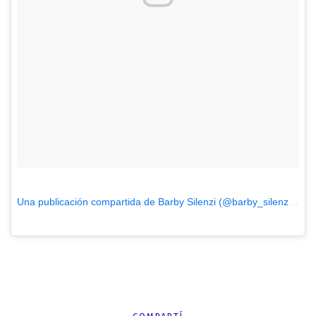
Una publicación compartida de Barby Silenzi (@barby_silenzi)
el
M