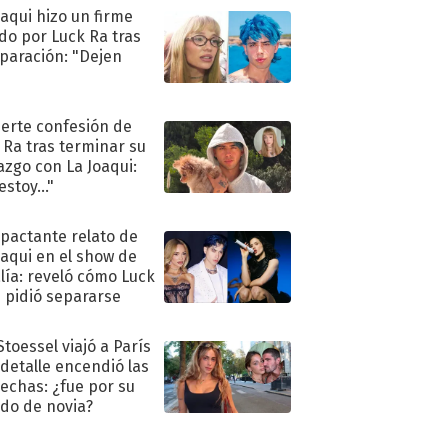
oaqui hizo un firme
do por Luck Ra tras
eparación: "Dejen
"
uerte confesión de
 Ra tras terminar su
azgo con La Joaqui:
stoy..."
mpactante relato de
oaqui en el show de
lía: reveló cómo Luck
e pidió separarse
Stoessel viajó a París
 detalle encendió las
echas: ¿fue por su
ido de novia?