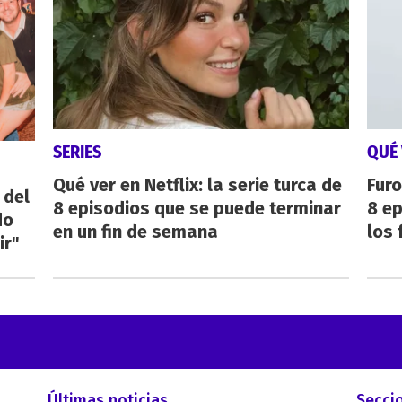
SERIES
QUÉ 
Qué ver en Netflix: la serie turca de
Furo
 del
8 episodios que se puede terminar
8 ep
do
en un fin de semana
los 
ir"
Últimas noticias
Secci