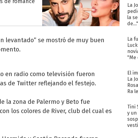
es de romance
La J
pedi
la s
de...
La f
ien levantado” se mostró de muy buen
Luck
omento.
novi
"Me e
El i
o en radio como televisión fueron
La J
 de Twitter reflejando el festejo.
Rosa
Ra l
 de la zona de Palermo y Beto fue
Tini 
on los colores de River, club del cual es
y un
sosp
vest