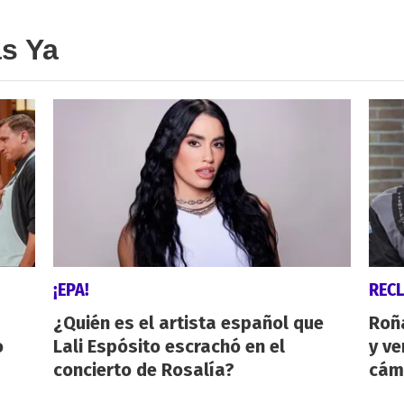
as Ya
¡EPA!
REC
¿Quién es el artista español que
Roñ
o
Lali Espósito escrachó en el
y ve
concierto de Rosalía?
cám