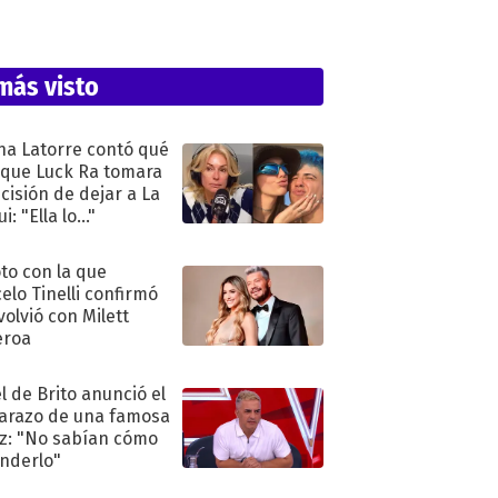
más visto
na Latorre contó qué
 que Luck Ra tomara
ecisión de dejar a La
i: "Ella lo..."
oto con la que
elo Tinelli confirmó
volvió con Milett
eroa
l de Brito anunció el
razo de una famosa
iz: "No sabían cómo
nderlo"