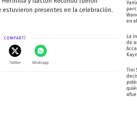
th Hermida y Gastón Recondo fueron
Yani
perc
estuvieron presentes en la celebración.
Wand
en e
toda
La i
COMPARTÍ
de a
Acca
Kayn
cum
Twitter
Whatsapp
Tini
deci
polé
quié
afue