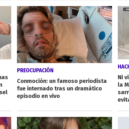
HAC
PREOCUPACIÓN
nas
Ni v
Conmoción: un famoso periodista
n
la M
fue internado tras un dramático
sel
sarr
episodio en vivo
evit