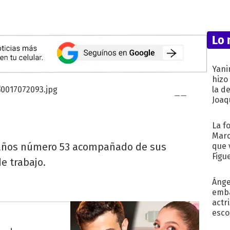
Lo 
Yani
hizo
la d
Joaqu
La f
Marc
eaños número 53 acompañado de sus
que 
Figu
e trabajo.
Ánge
emba
actr
esco