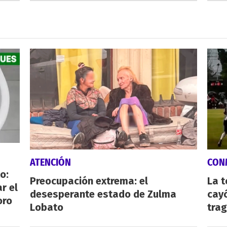
ATENCIÓN
CON
o:
Preocupación extrema: el
La 
r el
desesperante estado de Zulma
cayó
oro
Lobato
tra