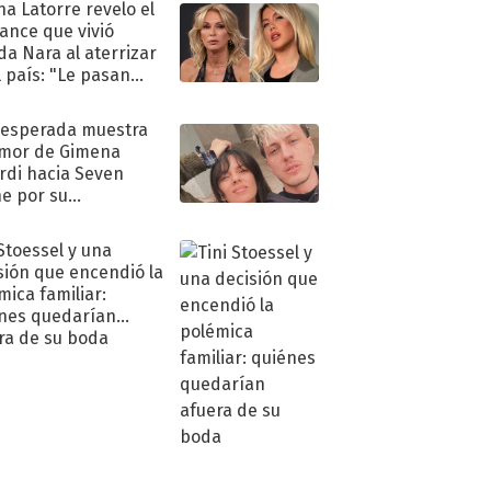
na Latorre revelo el
ance que vivió
a Nara al aterrizar
l país: "Le pasan
s"
nesperada muestra
mor de Gimena
rdi hacia Seven
e por su
pleaños
 Stoessel y una
sión que encendió la
mica familiar:
nes quedarían
ra de su boda