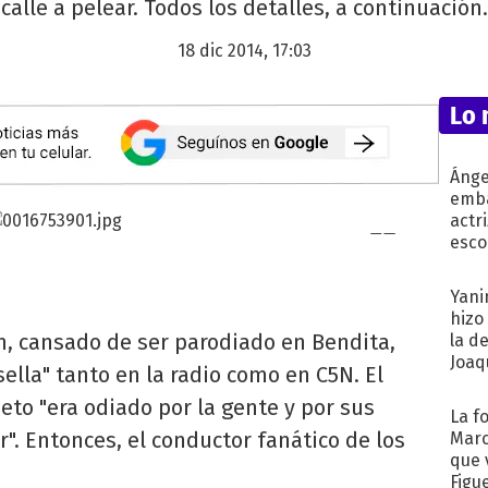
calle a pelear. Todos los detalles, a continuación.
18 dic 2014, 17:03
Lo 
Ánge
emba
actr
esco
Yani
hizo
 cansado de ser parodiado en Bendita,
la d
Joaqu
lla" tanto en la radio como en C5N. El
eto "era odiado por la gente y por sus
La f
". Entonces, el conductor fanático de los
Marc
que 
Figu