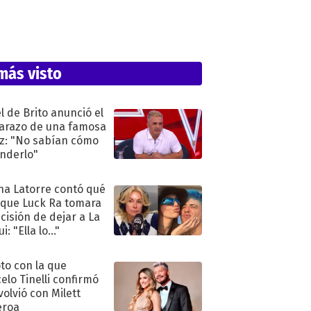
más visto
l de Brito anunció el
razo de una famosa
iz: "No sabían cómo
nderlo"
na Latorre contó qué
 que Luck Ra tomara
ecisión de dejar a La
i: "Ella lo..."
oto con la que
elo Tinelli confirmó
volvió con Milett
eroa