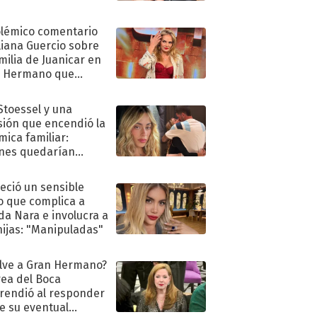
olémico comentario
liana Guercio sobre
amilia de Juanicar en
n Hermano que
tó la furia en redes
 Stoessel y una
sión que encendió la
mica familiar:
nes quedarían
ra de su boda
eció un sensible
o que complica a
a Nara e involucra a
hijas: "Manipuladas"
lve a Gran Hermano?
ea del Boca
rendió al responder
e su eventual