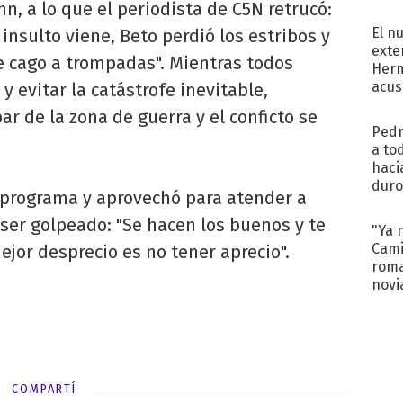
regr
nn, a lo que el periodista de C5N retrucó:
El n
 insulto viene, Beto perdió los estribos y
exte
te cago a trompadas". Mientras todos
Herm
acus
 evitar la catástrofe inevitable,
Pinc
 de la zona de guerra y el conficto se
"Tra
Pedr
a to
haci
duro
 programa y aprovechó para atender a
aco
tera
e ser golpeado: "Se hacen los buenos y te
"Ya 
Cami
mejor desprecio es no tener aprecio".
roma
novi
decl
COMPARTÍ