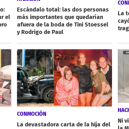
CON
o:
Escándalo total: las dos personas
La 
r el
más importantes que quedarían
cayó
oro
afuera de la boda de Tini Stoessel
tra
y Rodrigo de Paul
HAC
CONMOCIÓN
Ni v
La devastadora carta de la hija del
la M