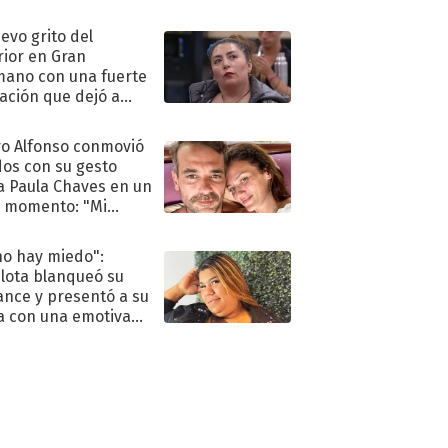
eso al reality
uevo grito del
rior en Gran
ano con una fuerte
ación que dejó a
oya en shock:
idora"
o Alfonso conmovió
dos con su gesto
a Paula Chaves en un
 momento: "Mi
mpañante
péutico"
no hay miedo":
lota blanqueó su
nce y presentó a su
a con una emotiva
aración de amor