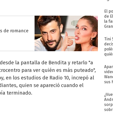
El p
de E
la f
Gra
es de romance
desa
Tini
deci
polé
quié
afue
 desde la pantalla de Bendita y retarlo "a
Apar
crocentro para ver quién es más puteado",
vide
Wand
, en los estudios de Radio 10, increpó al
sus 
diantes, quien se apareció cuando el
bía terminado.
¿Vue
Andr
sorp
sobr