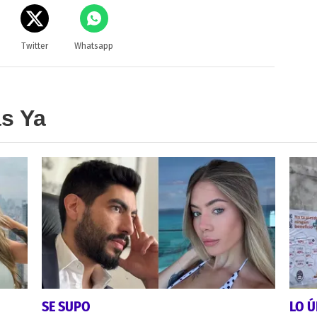
Twitter
Whatsapp
as Ya
SE SUPO
LO Ú