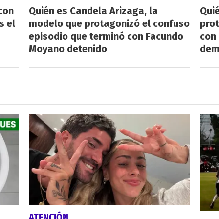
con
Quién es Candela Arizaga, la
Qui
s el
modelo que protagonizó el confuso
pro
episodio que terminó con Facundo
con
Moyano detenido
dem
ATENCIÓN