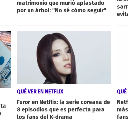
matrimonio que murió aplastado
sarr
por un árbol: "No sé cómo seguir"
evit
QUÉ VER EN NETFLIX
QUÉ 
Furor en Netflix: la serie coreana de
Netf
sta
8 episodios que es perfecta para
más 
o
los fans del K-drama
fan