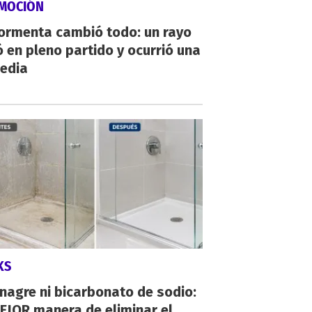
MOCIÓN
tormenta cambió todo: un rayo
 en pleno partido y ocurrió una
gedia
KS
inagre ni bicarbonato de sodio:
EJOR manera de eliminar el