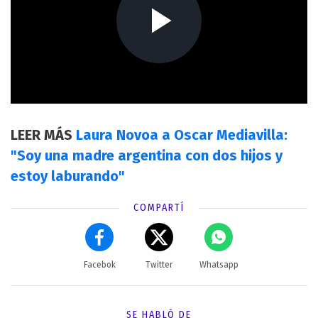
LEER MÁS
Laura Novoa a Oscar Mediavilla:
"Soy una madre argentina con dos hijos y
estoy laburando"
COMPARTÍ
Facebok
Twitter
Whatsapp
SE HABLÓ DE