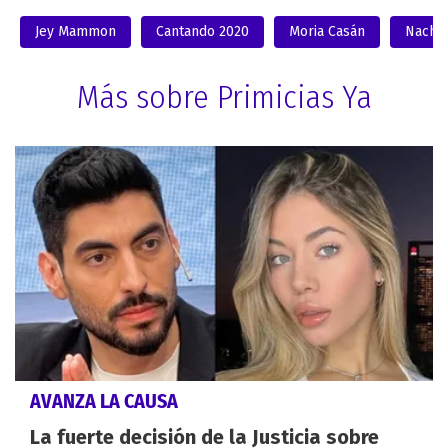
Jey Mammon
Cantando 2020
Moria Casán
Nacha
Más sobre Primicias Ya
AVANZA LA CAUSA
La fuerte decisión de la Justicia sobre