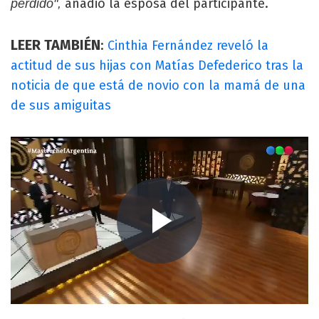
añadió la esposa del participante.
perdido",
LEER TAMBIÉN
:
Cinthia Fernández reveló la
actitud de sus hijas con Matías Defederico tras la
noticia de que está de novio con la mamá de una
de sus amiguitas