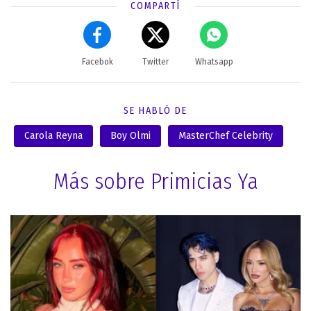
COMPARTÍ
Facebok
Twitter
Whatsapp
SE HABLÓ DE
Carola Reyna
Boy Olmi
MasterChef Celebrity
Más sobre Primicias Ya