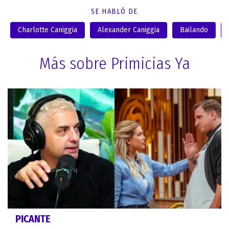
SE HABLÓ DE
Charlotte Caniggia
Alexander Caniggia
Bailando
Más sobre Primicias Ya
PICANTE