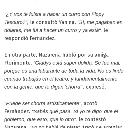
"¿Y vos te fuiste a hacer un curro con Flopy
le consultó Yanina.
Tesouro?",
"Sí, me pagaban en
le
dólares, me fui a hacer un curro y ya está",
respondió Fernández.
En otra parte, Nazarena habló por su amiga
Florimonte.
"Gladys está super dolida. Se fue mal,
porque es una laburante de toda la vida. No es lindo
cuando trabajás en el teatro, y fundamentalmente
expresó.
con la gente, que te digan 'chorra'",
acotó
"Puede ser chorra artísticamente",
Fernández.
"Sabés qué pasa. Si yo te digo 'que el
le contestó
gobierno, que esto, que lo otro",
Nazarena.
trató de arreglar
"Yo no hablé de plata",