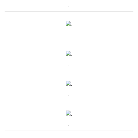
.
.
.
.
.