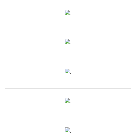
.
.
.
.