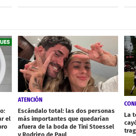
ATENCIÓN
CON
o:
Escándalo total: las dos personas
La 
r el
más importantes que quedarían
cayó
oro
afuera de la boda de Tini Stoessel
tra
y Rodrigo de Paul