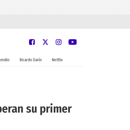
cendio
Ricardo Darín
Netflix
peran su primer