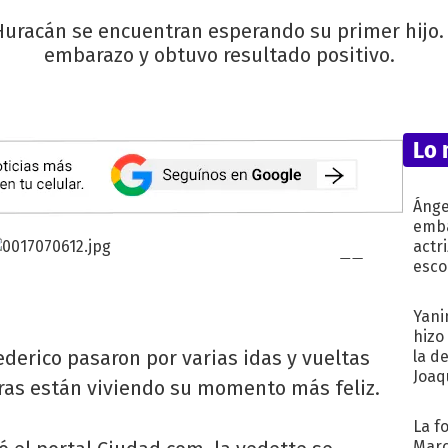
 Huracán se encuentran esperando su primer hijo.
embarazo y obtuvo resultado positivo.
Lo 
Ánge
emba
actr
esco
Yani
hizo
derico pasaron por varias idas y vueltas
la d
Joaqu
oras están viviendo su momento más feliz.
La f
Marc