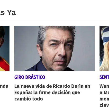
as Ya
GIRO DRÁSTICO
SEN
anda
La nueva vida de Ricardo Darín en
Wan
España: la firme decisión que
a Ma
cambió todo
mome
cla