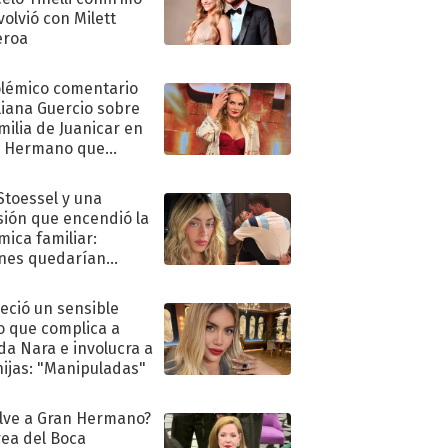
volvió con Milett
eroa
olémico comentario
liana Guercio sobre
amilia de Juanicar en
n Hermano que
tó la furia en redes
 Stoessel y una
sión que encendió la
mica familiar:
nes quedarían
ra de su boda
eció un sensible
o que complica a
a Nara e involucra a
hijas: "Manipuladas"
lve a Gran Hermano?
ea del Boca