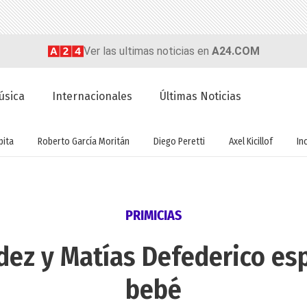
Ver las ultimas noticias en
A24.COM
úsica
Internacionales
Últimas Noticias
ita
Roberto García Moritán
Diego Peretti
Axel Kicillof
In
PRIMICIAS
dez y Matías Defederico es
bebé