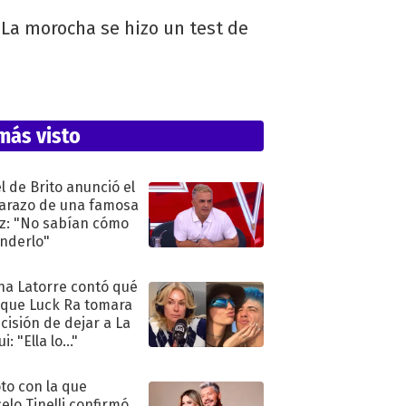
 La morocha se hizo un test de
más visto
l de Brito anunció el
razo de una famosa
iz: "No sabían cómo
nderlo"
na Latorre contó qué
 que Luck Ra tomara
ecisión de dejar a La
i: "Ella lo..."
oto con la que
elo Tinelli confirmó