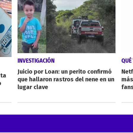
INVESTIGACIÓN
QUÉ 
Juicio por Loan: un perito confirmó
Netf
sta
que hallaron rastros del nene en un
más 
o
lugar clave
fan