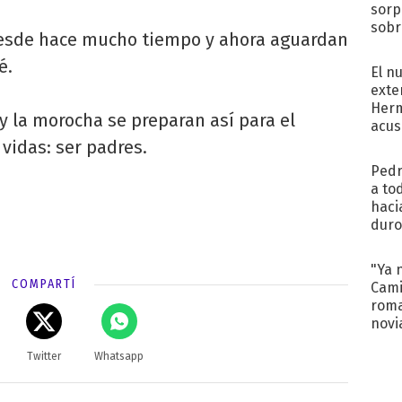
sorp
sobr
desde hace mucho tiempo y ahora aguardan
regr
é.
El n
exte
Herm
 y la morocha se preparan así para el
acus
Pinc
vidas: ser padres.
"Tra
Pedr
a to
haci
duro
aco
tera
"Ya 
COMPARTÍ
Cami
roma
novi
decl
Twitter
Whatsapp