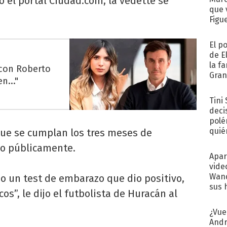
 el portal Ciudad.com, la vedette se
que 
Figu
El p
de E
la f
 con Roberto
Gra
n..."
desa
Tini
deci
polé
quié
que se cumplan los tres meses de
afue
lo públicamente.
Apar
vide
Wand
zo un test de embarazo que dio positivo,
sus 
os”, le dijo el futbolista de Huracán al
¿Vue
Andr