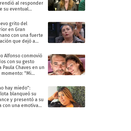
rendió al responder
e su eventual
eso al reality
uevo grito del
rior en Gran
ano con una fuerte
ación que dejó a
oya en shock:
idora"
o Alfonso conmovió
dos con su gesto
a Paula Chaves en un
 momento: "Mi
mpañante
péutico"
no hay miedo":
lota blanqueó su
nce y presentó a su
a con una emotiva
aración de amor