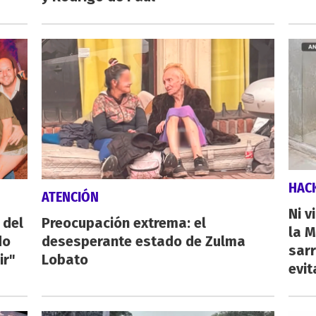
HAC
ATENCIÓN
Ni v
 del
Preocupación extrema: el
la M
do
desesperante estado de Zulma
sarr
ir"
Lobato
evit