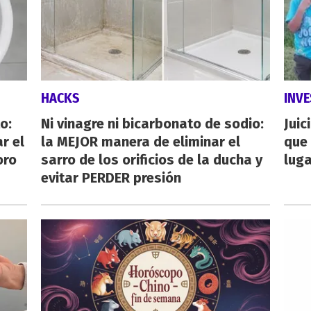
HACKS
INVE
o:
Ni vinagre ni bicarbonato de sodio:
Juic
r el
la MEJOR manera de eliminar el
que 
oro
sarro de los orificios de la ducha y
luga
evitar PERDER presión