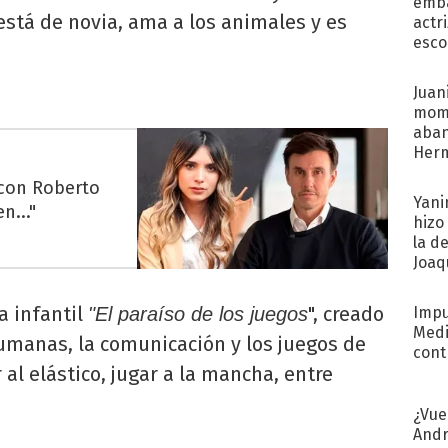
emba
 está de novia, ama a los animales y es
actr
esco
Juani
mome
aba
Her
recib
 con Roberto
Yani
n..."
hizo
la d
Joaqu
a infantil
", creado
"El paraíso de los juegos
Impu
Medi
humanas, la comunicación y los juegos de
cont
 al elástico, jugar a la mancha, entre
¿Vue
Andr