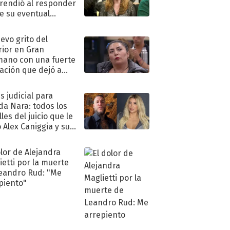
rendió al responder
e su eventual
eso al reality
uevo grito del
rior en Gran
ano con una fuerte
ación que dejó a
oya en shock:
idora"
s judicial para
a Nara: todos los
les del juicio que le
 Alex Caniggia y sus
imos pasos
olor de Alejandra
ietti por la muerte
eandro Rud: "Me
piento"