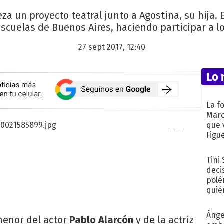
za un proyecto teatral junto a Agostina, su hija.
scuelas de Buenos Aires, haciendo participar a l
27 sept 2017, 12:40
Lo 
La f
Marc
que 
Figu
Tini
deci
polé
quié
afue
Ánge
menor del actor
Pablo Alarcón
y de la actriz