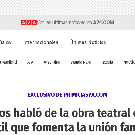
Ver las ultimas noticias en
A24.COM
úsica
Internacionales
Últimas Noticias
a Maglietti
AFA
Argentina
Wanda Nara
Iglesia
Netflix
EXCLUSIVO DE PRIMICIASYA.COM
s habló de la obra teatral 
til que fomenta la unión fam