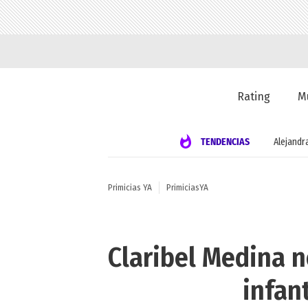
Rating
M
TENDENCIAS
Alejandr
Primicias YA
PrimiciasYA
Claribel Medina no
infan