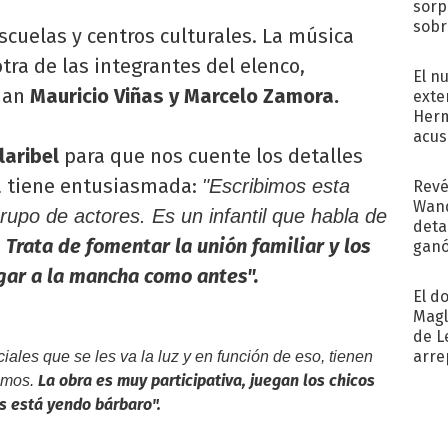
sorp
sobr
scuelas y centros culturales. La música
regr
otra de las integrantes del elenco,
El n
úan
Mauricio Viñas y Marcelo Zamora.
exte
Herm
acus
laribel
para que nos cuente los detalles
Pinc
"Tra
la tiene entusiasmada:
"Escribimos esta
Revé
Wand
rupo de actores. Es un infantil que habla de
detal
Trata de fomentar la unión familiar y los
.
ganó
próx
ugar a la mancha como antes".
El d
Magl
de L
arre
iales que se les va la luz y en función de eso, tienen
La obra es muy participativa, juegan los chicos
smos.
os está yendo bárbaro".