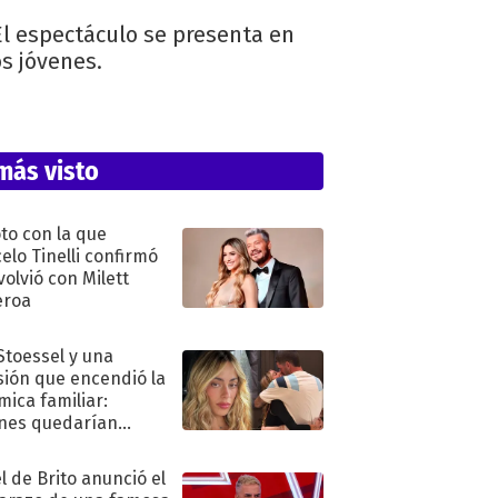
 El espectáculo se presenta en
os jóvenes.
más visto
oto con la que
elo Tinelli confirmó
volvió con Milett
eroa
 Stoessel y una
sión que encendió la
mica familiar:
nes quedarían
ra de su boda
l de Brito anunció el