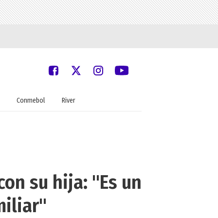
Conmebol
River
con su hija: "Es un
iliar"