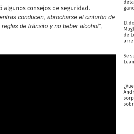
detal
ó algunos consejos de seguridad.
ganó
próx
ientras conducen, abrocharse el cinturón de
El d
 reglas de tránsito y no beber alcohol",
Magl
de L
arre
Se s
Lean
¿Vue
Andr
sorp
sobr
regr