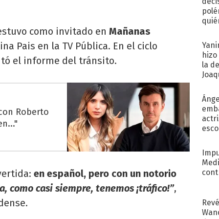
deci
polé
quié
 estuvo como invitado en
Mañanas
afue
na Pais en la TV Pública. En el ciclo
Yani
hizo
ó el informe del tránsito.
la d
Joaqu
Ánge
emba
 con Roberto
actr
n..."
esco
Impu
Medi
vertida:
en español, pero con un notorio
cont
, como casi siempre, tenemos ¡tráfico!”
,
dense.
Revé
Wand