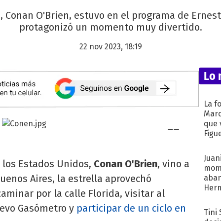
 Conan O'Brien, estuvo en el programa de Ernest
protagonizó un momento muy divertido.
22 nov 2023, 18:19
Lo 
La f
Marc
que 
Figu
Juani
e los Estados Unidos,
Conan O'Brien
, vino a
mome
uenos Aires, la estrella aprovechó
aba
Her
aminar por la calle Florida, visitar al
recib
uevo Gasómetro y
participar de un ciclo en
Tini