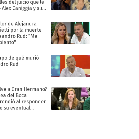
les del juicio que le
 Alex Caniggia y sus
imos pasos
olor de Alejandra
ietti por la muerte
eandro Rud: "Me
piento"
upo de qué murió
dro Rud
lve a Gran Hermano?
ea del Boca
rendió al responder
e su eventual
eso al reality