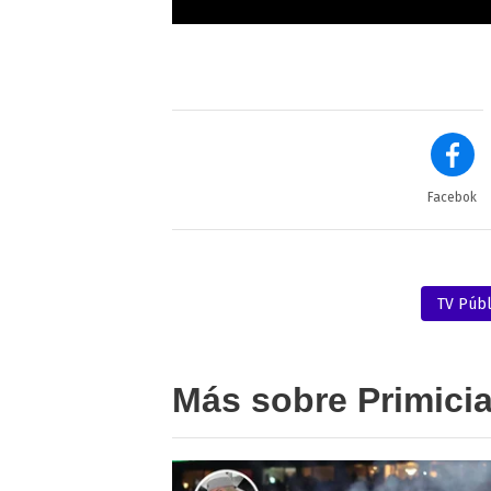
Facebok
TV Públ
Más sobre Primici