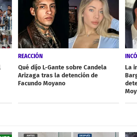
REACCIÓN
INC
l
Qué dijo L-Gante sobre Candela
La i
Arizaga tras la detención de
Barg
Facundo Moyano
dete
Moy