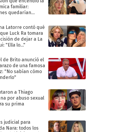
sión que encendió la
mica familiar:
nes quedarían
ra de su boda
na Latorre contó qué
 que Luck Ra tomara
ecisión de dejar a La
i: "Ella lo..."
l de Brito anunció el
razo de una famosa
iz: "No sabían cómo
nderlo"
taron a Thiago
na por abuso sexual
ra su prima
s judicial para
a Nara: todos los