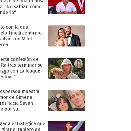
razo de una famosa
iz: "No sabían cómo
nderlo"
oto con la que
elo Tinelli confirmó
volvió con Milett
eroa
uerte confesión de
 Ra tras terminar su
azgo con La Joaqui:
stoy..."
nesperada muestra
mor de Gimena
rdi hacia Seven
e por su
pleaños
ugada estratégica que
 girar el tablero en