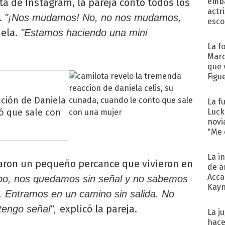
ta de Instagram, la pareja contó todos los
emba
actr
.
"¡Nos mudamos! No, no nos mudamos,
esco
ela.
"Estamos haciendo una mini
La f
Marc
que 
Figu
cción de Daniela
La f
tó que sale con
Luck
novi
"Me e
La i
taron un pequeño percance que vivieron en
de a
Acca
po, nos quedamos sin señal y no sabemos
Kayn
. Entramos en un camino sin salida. No
cum
explicó la pareja.
tengo señal",
La j
hace