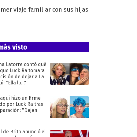
er viaje familiar con sus hijas
más visto
na Latorre contó qué
 que Luck Ra tomara
ecisión de dejar a La
i: "Ella lo..."
oaqui hizo un firme
do por Luck Ra tras
eparación: "Dejen
"
l de Brito anunció el