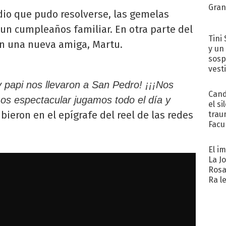
Gra
io que pudo resolverse, las gemelas
un cumpleaños familiar. En otra parte del
Tini 
ron una nueva amiga, Martu.
y un
sosp
vest
 y papi nos llevaron a San Pedro! ¡¡¡Nos
Cand
os espectacular jugamos todo el día y
el si
ribieron en el epígrafe del reel de las redes
trau
Facu
"Teng
El i
La J
Rosa
Ra l