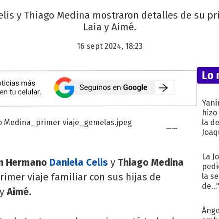
lis y Thiago Medina mostraron detalles de su prim
Laia y Aimé.
16 sept 2024, 18:23
Lo 
Yani
hizo
la d
Joaqu
La J
n Hermano
Daniela Celis
y
Thiago Medina
pedi
imer viaje familiar con sus hijas de
la s
de...
y
Aimé.
Ánge