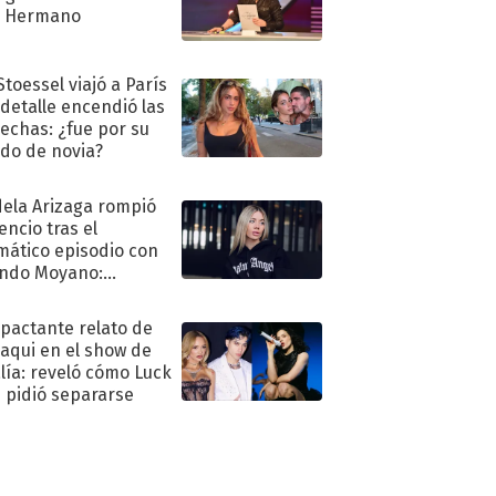
n Hermano
Stoessel viajó a París
 detalle encendió las
echas: ¿fue por su
ido de novia?
ela Arizaga rompió
lencio tras el
mático episodio con
ndo Moyano:
o..."
mpactante relato de
oaqui en el show de
lía: reveló cómo Luck
e pidió separarse