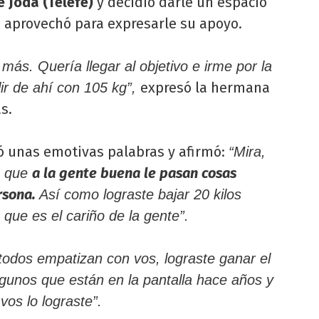
e Joda (Telefe)
y decidió darle un espacio
n aprovechó para expresarle su apoyo.
más. Quería llegar al objetivo e irme por la
expresó la hermana
lir de ahí con 105 kg”,
s.
có unas emotivas palabras y afirmó:
“Mira,
a la gente buena le pasan cosas
s que
rsona.
Así como lograste bajar 20 kilos
 que es el cariño de la gente”.
todos empatizan con vos, lograste ganar el
unos que están en la pantalla hace años y
vos lo lograste”.