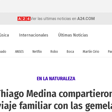
Ver las ultimas noticias en
A24.COM
úsica
Internacionales
Últimas Noticias
nado
ANSES
Netflix
Robo
Boca
Martín Cirio
Pa
EN LA NATURALEZA
 Thiago Medina compartieron
iaje familiar con las gemel