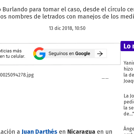
 Burlando para tomar el caso, desde el círculo c
os nombres de letrados con manejos de los medio
13 dic 2018, 10:50
Lo 
Yani
hizo
la d
Joaqu
La J
pedi
la s
de...
Ánge
lación a
Juan Darthés
en
Nicaragua
en un