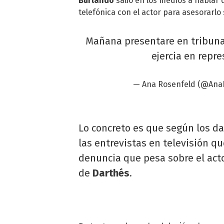
Burlando
salió en los medios a hablar
telefónica con el actor para asesorarlo 
Mañana presentare en tribunal
ejercia en repr
— Ana Rosenfeld (@Ana
Lo concreto es que según los d
las entrevistas en televisión qu
denuncia que pesa sobre el acto
de
Darthés
.