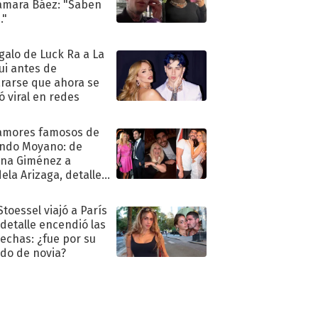
amara Báez: "Saben
."
egalo de Luck Ra a La
ui antes de
rarse que ahora se
ió viral en redes
amores famosos de
ndo Moyano: de
na Giménez a
ela Arizaga, detalles
u pasado
imental
Stoessel viajó a París
 detalle encendió las
echas: ¿fue por su
ido de novia?