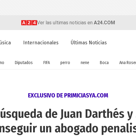
Ver las ultimas noticias en
A24.COM
úsica
Internacionales
Últimas Noticias
rno
Diputados
FIFA
perro
nene
Boca
Ana Rose
EXCLUSIVO DE PRIMICIASYA.COM
squeda de Juan Darthés y 
nseguir un abogado penali