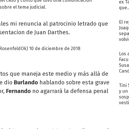
 del caso y contó que tuvo una comunicación
ex T
sobre el tema judicial.
que..
El r
es mi renuncia al patrocinio letrado que
Joaq
esentacion de Juan Darthes.
sepa
volv
RosenfeldOk)
10 de diciembre de 2018
Los 
Facu
Susa
Cand
atos que maneja este medio y más allá de
de s
e dio
Burlando
hablando sobre esta grave
sent
Tini 
r,
Fernando
no agarrará la defensa penal
y un
sosp
vest