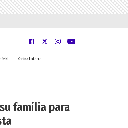
nfeld
Yanina Latorre
su familia para
sta