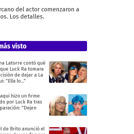
ercano del actor comenzaron a
s. Los detalles.
más visto
na Latorre contó qué
 que Luck Ra tomara
ecisión de dejar a La
i: "Ella lo..."
oaqui hizo un firme
do por Luck Ra tras
eparación: "Dejen
"
l de Brito anunció el