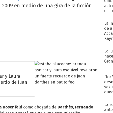
emba
 2009 en medio de una gira de la ficción
actr
esco
La i
de a
Acca
Kayn
cum
La j
hace
Gra
ar y Laura
Flor
deso
uerdo de Juan
sexu
qued
La r
a Rosenfeld
como abogada de
Darthés, Fernando
ante