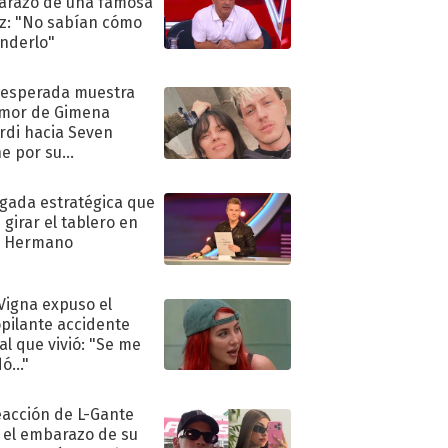
razo de una famosa
iz: "No sabían cómo
nderlo"
nesperada muestra
mor de Gimena
rdi hacia Seven
e por su
pleaños
ugada estratégica que
 girar el tablero en
n Hermano
 Vigna expuso el
pilante accidente
al que vivió: "Se me
ó..."
eacción de L-Gante
 el embarazo de su