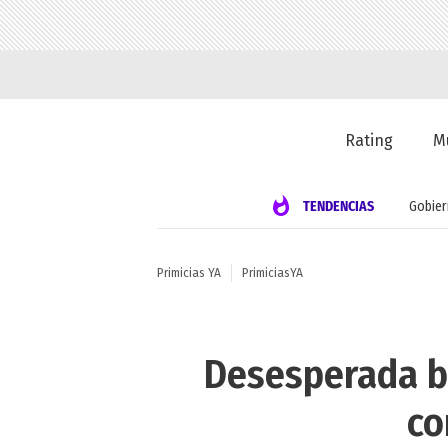
Rating
M
TENDENCIAS
Gobie
Primicias YA
PrimiciasYA
Desesperada bú
co