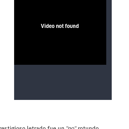
restigioso letrado fue un
rotundo
"no"