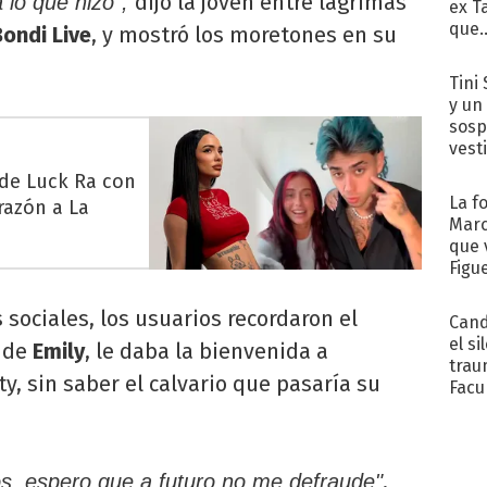
dijo la joven entre lágrimas
a lo que hizo",
ex T
que..
Bondi Live
, y mostró los moretones en su
Tini 
y un
sosp
vest
 de Luck Ra con
La f
razón a La
Marc
que 
Figu
 sociales, los usuarios recordaron el
Cand
el si
á de
Emily
, le daba la bienvenida a
trau
ity, sin saber el calvario que pasaría su
Facu
"Teng
,
s, espero que a futuro no me defraude"