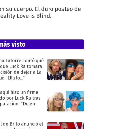
n su cuerpo. El duro posteo de
eality Love is Blind.
más visto
na Latorre contó qué
 que Luck Ra tomara
ecisión de dejar a La
i: "Ella lo..."
oaqui hizo un firme
do por Luck Ra tras
eparación: "Dejen
"
l de Brito anunció el