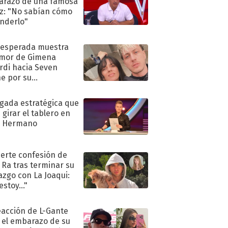
razo de una famosa
iz: "No sabían cómo
nderlo"
nesperada muestra
mor de Gimena
rdi hacia Seven
e por su
pleaños
ugada estratégica que
 girar el tablero en
n Hermano
uerte confesión de
 Ra tras terminar su
azgo con La Joaqui:
stoy..."
eacción de L-Gante
 el embarazo de su