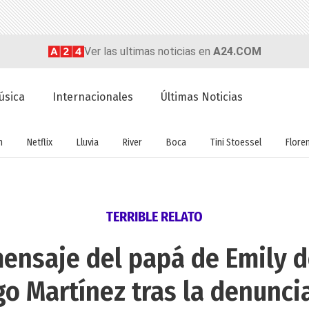
Ver las ultimas noticias en
A24.COM
úsica
Internacionales
Últimas Noticias
n
Netflix
Lluvia
River
Boca
Tini Stoessel
Flore
TERRIBLE RELATO
ensaje del papá de Emily de
o Martínez tras la denunci