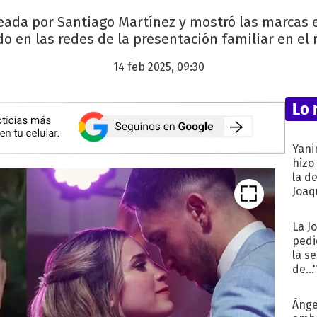
eada por Santiago Martínez y mostró las marcas e
o en las redes de la presentación familiar en el r
14 feb 2025, 09:30
Lo 
Yani
hizo
la d
Joaqu
La J
pedi
la s
de...
Ánge