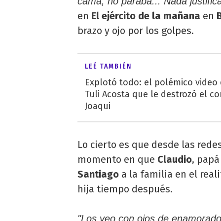
cama, no paraba... Nada justific
en
El ejército de la mañana
en
brazo y ojo por los golpes.
LEÉ TAMBIÉN
Explotó todo: el polémico video
Tuli Acosta que le destrozó el co
Joaqui
Lo cierto es que desde las redes
momento en que
Claudio
, pap
Santiago
a la familia en el real
hija tiempo después.
"Los veo con ojos de enamorado