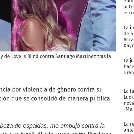
emba
actr
esco
La i
de a
Acca
Kayn
cum
 de Love is Blind contra Santiago Martínez tras la
La j
hace
Gra
cia por violencia de género contra su
La f
Luck
ación que se consolidó de manera pública
novi
"Me e
La r
beza de espaldas, me empujó contra la
ante