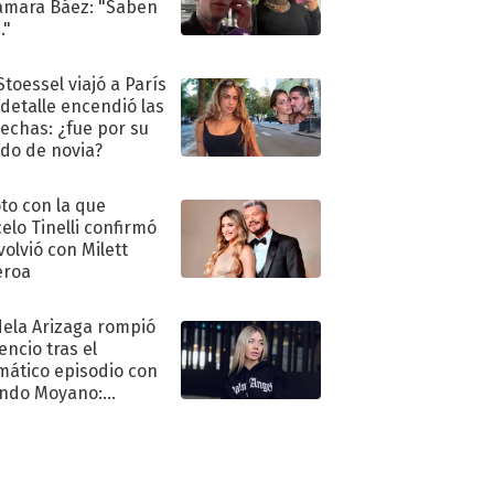
amara Báez: "Saben
."
Stoessel viajó a París
 detalle encendió las
echas: ¿fue por su
ido de novia?
oto con la que
elo Tinelli confirmó
volvió con Milett
eroa
ela Arizaga rompió
lencio tras el
mático episodio con
ndo Moyano:
o..."